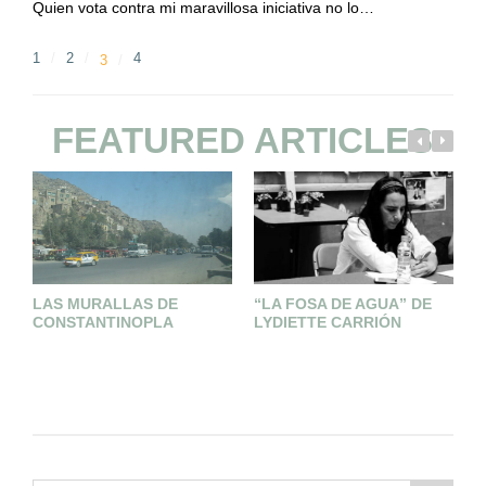
Quien vota contra mi maravillosa iniciativa no lo…
1
2
4
3
FEATURED ARTICLES
LAS MURALLAS DE
“LA FOSA DE AGUA” DE
F
CONSTANTINOPLA
LYDIETTE CARRIÓN