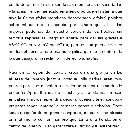
punto de perder la vida son falsas mentirosas desacertadas
y falaces. He permanecido en silencio porque el sistema que
tuvo la última (falsa mentirosa desacertada y falaz) palabra
sobre mí así me lo imponía, pero ahora que al fin las
mujeres podemos dar nuestra versión de los hechos sin
temor a represalias (hago un aparte para dar las gracias a
#SeVaACaer y #LoVamosATirar, porque una puede vivir en
medio del bosque pero eso no significa que no se entere de
lo que pasa), al fin reclamo mi derecho a hablar.
Nací en la región del Loira y crecí en una granja en las
afueras del pueblo junto al bosque. Mis padres eran muy
pobres pero me enseñaron a valerme por mí misma desde
pequeña. Aprendí a usar un hacha y a transformar troncos
en vallas y muros; aprendí a degollar ovejas y tejer abrigos y
preparar sopas; aprendí a sembrar papas y cebollas. Doce
lunas después de mi primer sangrado, mi padre me ofreció
en matrimonio con un hombre que tenía una tienda en el
centro del pueblo. “Eso garantizará tu futuro y tu estabilidad”,