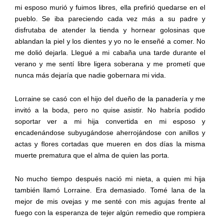
mi esposo murió y fuimos libres, ella prefirió quedarse en el
pueblo. Se iba pareciendo cada vez más a su padre y
disfrutaba de atender la tienda y hornear golosinas que
ablandan la piel y los dientes y yo no le enseñé a comer. No
me dolió dejarla. Llegué a mi cabaña una tarde durante el
verano y me sentí libre ligera soberana y me prometí que
nunca más dejaría que nadie gobernara mi vida.
Lorraine se casó con el hijo del dueño de la panadería y me
invitó a la boda, pero no quise asistir. No habría podido
soportar ver a mi hija convertida en mi esposo y
encadenándose subyugándose aherrojándose con anillos y
actas y flores cortadas que mueren en dos días la misma
muerte prematura que el alma de quien las porta.
No mucho tiempo después nació mi nieta, a quien mi hija
también llamó Lorraine. Era demasiado. Tomé lana de la
mejor de mis ovejas y me senté con mis agujas frente al
fuego con la esperanza de tejer algún remedio que rompiera