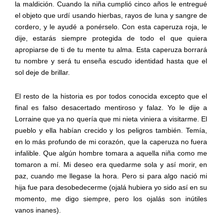
la maldición. Cuando la niña cumplió cinco años le entregué
el objeto que urdí usando hierbas, rayos de luna y sangre de
cordero, y le ayudé a ponérselo. Con esta caperuza roja, le
dije, estarás siempre protegida de todo el que quiera
apropiarse de ti de tu mente tu alma. Esta caperuza borrará
tu nombre y será tu enseña escudo identidad hasta que el
sol deje de brillar.
El resto de la historia es por todos conocida excepto que el
final es falso desacertado mentiroso y falaz. Yo le dije a
Lorraine que ya no quería que mi nieta viniera a visitarme. El
pueblo y ella habían crecido y los peligros también. Temía,
en lo más profundo de mi corazón, que la caperuza no fuera
infalible. Que algún hombre tomara a aquella niña como me
tomaron a mí. Mi deseo era quedarme sola y así morir, en
paz, cuando me llegase la hora. Pero si para algo nació mi
hija fue para desobedecerme (ojalá hubiera yo sido así en su
momento, me digo siempre, pero los ojalás son inútiles
vanos inanes).