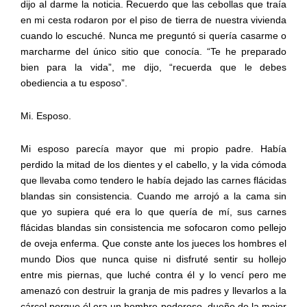
dijo al darme la noticia. Recuerdo que las cebollas que traía
en mi cesta rodaron por el piso de tierra de nuestra vivienda
cuando lo escuché. Nunca me preguntó si quería casarme o
marcharme del único sitio que conocía. “Te he preparado
bien para la vida”, me dijo, “recuerda que le debes
obediencia a tu esposo”.
Mi. Esposo.
Mi esposo parecía mayor que mi propio padre. Había
perdido la mitad de los dientes y el cabello, y la vida cómoda
que llevaba como tendero le había dejado las carnes flácidas
blandas sin consistencia. Cuando me arrojó a la cama sin
que yo supiera qué era lo que quería de mí, sus carnes
flácidas blandas sin consistencia me sofocaron como pellejo
de oveja enferma. Que conste ante los jueces los hombres el
mundo Dios que nunca quise ni disfruté sentir su hollejo
entre mis piernas, que luché contra él y lo vencí pero me
amenazó con destruir la granja de mis padres y llevarlos a la
cárcel porque él era un hombre poderoso, dueño de la mejor