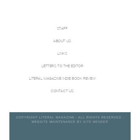
STAFF
ABOUT US
LINKS
LETTERS TO THE EDITOR
LITERAL MAGAZINE INDIE BOOK REVIEW
CONTACT US
COPYRIGHT LITERAL MAGAZINE - ALL RIGHTS RESERVED -
WEBSITE MAINTENANCE BY
SITE MENDER