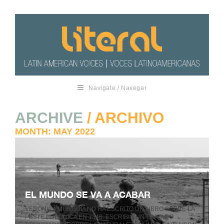
Navigate / Navegar
ARCHIVE
/ ARCHIVO
MONTH:
MAY 2022
EL MUNDO SE VA A ACABAR
VERÓNICA MURGUÍA NO HA ESCRITO UN LIBRO SOBRE LA
PESTE BUBÓNICA EN 1348. ESCRIBIÓ UN TRATADO