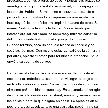
preocupada por los errores de otros. Mientras sus brazos se
amortiguaban dijo que le dolía su soledad, su desapego por
los demás. Habló de Sarah como si estuviera oficiando su
propio funeral, mostrando la pequeñez de esa existencia
inútil cuyo único propósito era limpiar la basura de otros. Se
mareó. Sintió que le subía la fiebre. Pidió a Sarah que
intercediera por por todos los hombres y mujeres solitarios
del edificio donde había pasado gran parte de su vida.
Cuando terminó, sacó un pañuelo blanco del bolsillo y se
secó las lágrimas. Con mucho esfuerzo, salió de la cámara y
por atrás, aplastó el botón para terminar la grabación. Se la
envió a su cuenta de correo.
Había perdido fuerza, le costaba moverse, llegó hasta el
escritorio arrimándose a las paredes. Al llegar, se dejó caer
en la silla y abrió su correo. Se secó las gotas de sudor con
el mismo pañuelo blanco puso play. En la pantalla, el arreglo
de su altar y la simulación del ataúd, eran muy semejantes a
los de los funerales que seguía en zoom. La opresión en el
pecho era casi absoluta, tuvo una clara alucinación y vio su