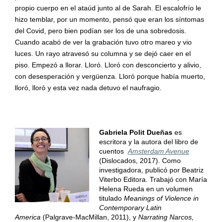
propio cuerpo en el ataúd junto al de Sarah. El escalofrío le
hizo temblar, por un momento, pensó que eran los síntomas
del Covid, pero bien podían ser los de una sobredosis.
Cuando acabó de ver la grabación tuvo otro mareo y vio
luces. Un rayo atravesó su columna y se dejó caer en el
piso. Empezó a llorar. Lloró. Lloró con desconcierto y alivio,
con desesperación y vergüenza. Lloró porque había muerto,
lloró, lloró y esta vez nada detuvo el naufragio.
Gabriela Polit Dueñas
es
escritora y la autora del libro de
cuentos
Amsterdam Avenue
(Dislocados, 2017). Como
investigadora, publicó por Beatriz
Viterbo Editora. Trabajó con María
Helena Rueda en un volumen
titulado
Meanings of Violence in
Contemporary Latin
America
(Palgrave-MacMillan, 2011), y
Narrating Narcos,