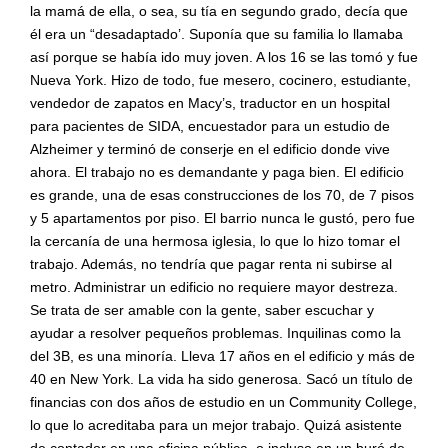
la mamá de ella, o sea, su tía en segundo grado, decía que
él era un “desadaptado’. Suponía que su familia lo llamaba
así porque se había ido muy joven. A los 16 se las tomó y fue
Nueva York. Hizo de todo, fue mesero, cocinero, estudiante,
vendedor de zapatos en Macy’s, traductor en un hospital
para pacientes de SIDA, encuestador para un estudio de
Alzheimer y terminó de conserje en el edificio donde vive
ahora. El trabajo no es demandante y paga bien. El edificio
es grande, una de esas construcciones de los 70, de 7 pisos
y 5 apartamentos por piso. El barrio nunca le gustó, pero fue
la cercanía de una hermosa iglesia, lo que lo hizo tomar el
trabajo. Además, no tendría que pagar renta ni subirse al
metro. Administrar un edificio no requiere mayor destreza.
Se trata de ser amable con la gente, saber escuchar y
ayudar a resolver pequeños problemas. Inquilinas como la
del 3B, es una minoría. Lleva 17 años en el edificio y más de
40 en New York. La vida ha sido generosa. Sacó un título de
financias con dos años de estudio en un Community College,
lo que lo acreditaba para un mejor trabajo. Quizá asistente
de contador en una oficina pública, o incluso en un buró de