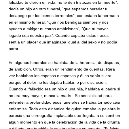
felicidad te dieron en vida, no te den tristezas en la muerte”,
decía un hijo en otro funeral, “que sepamos heredar tu
desapego por los bienes terrenales”, contestaba la hermana
en el mismo funeral. “Que nos bendigas siempre y nos
ayudes a mitigar nuestras ambiciones”, “Que tu mayor
legado sea nuestra paz”. Cuando copiaba estas frases,
sentía un placer que imaginaba igual al del sexo y no podía
parar.
En algunos funerales se hablaba de la herencia, de disputas,
de ambición. Otros, eran un rendimiento de cuentas. Rara
vez hablaban los esposos o esposas y él no sabía si era
porque el dolor no les dejaba hablar, o por discreción.
Cuando el fallecido era un hijo o una hija, hablaba el padre si
no era muy mayor, nunca la madre. Su sensibilidad para
entender a profundidad esos funerales se había tornado casi
enfermiza. Toda esta dinámica de quien tomaba la palabra le
pareció una coreografía implacable que llegaba a su zenit en
algún momento en que la celebración de la vida de la difunta
o difunto, era también la celebración de su muerte. “Te fuiste