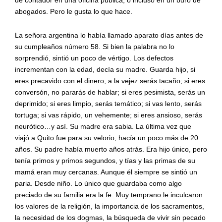
abogados. Pero le gusta lo que hace.
La señora argentina lo había llamado aparato días antes de
su cumpleaños número 58. Si bien la palabra no lo
sorprendió, sintió un poco de vértigo. Los defectos
incrementan con la edad, decía su madre. Guarda hijo, si
eres precavido con el dinero, a la vejez serás tacaño; si eres
conversón, no pararás de hablar; si eres pesimista, serás un
deprimido; si eres limpio, serás temático; si vas lento, serás
tortuga; si vas rápido, un vehemente; si eres ansioso, serás
neurótico…y así. Su madre era sabia. La última vez que
viajó a Quito fue para su velorio, hacía un poco más de 20
años. Su padre había muerto años atrás. Era hijo único, pero
tenía primos y primos segundos, y tías y las primas de su
mamá eran muy cercanas. Aunque él siempre se sintió un
paria. Desde niño. Lo único que guardaba como algo
preciado de su familia era la fe. Muy temprano le inculcaron
los valores de la religión, la importancia de los sacramentos,
la necesidad de los dogmas, la búsqueda de vivir sin pecado