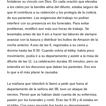
fortalecer su vínculo con Dios. En cada oración que elevaba
a los cielos por la bendita alma del difunto, estaba seguro de
que él contribuía a su redención y los protegía de la codicia
de sus parientes. Las exigencias del trabajo no podían
interferir con su presencia en los funerales. Para evitar
problemas, modificó aun más sus horas de trabajo. Se
levantaba antes de las 4 am a hacer las labores de siempre
avanzar con la basura y distribuir los bultos de Amazon de la
noche anterior. A eso de las 6, regresaba a su cama y
dormía hasta las 8:30. Cuando volvía al lobby, había poco
movimiento, podía ir a su departamento y asistir a la misa de
difunto de las 11. La celebración duraba 30 minutos, pero se
extendía en los discursos que daban los parientes. Eso era
lo que a él más placer le causaba.
La mañana que Izkevitch lo llamó a pedir que fuera al
departamento de la señora del 3B, tuvo un ataque de
nervios. Pensó que se habían dado cuenta de su enfermiza
pasión por los funerales y cortó. Eran las 9:30 y él estaba en
el lobby. Con paso apurado fue hasta su departamento,