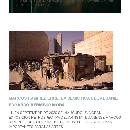
AND LETS ITS SMOKE CURL INTO EVERY CORNER OF THE
SCREEN. UNDER THE…
MARCOS RAMÍREZ ERRE, LA SEMIÓTICA DEL ALBAÑIL
EDGARDO BERMEJO MORA
1. EN SEPTIEMBRE DE 2020 SE INAUGURÓ UNA GRAN
EXPOSICIÓN RETROSPECTIVA DEL ARTISTA TIJUANENSE MARCOS
RAMÍREZ ERRE (TIJUANA, 1961), EN UNO DE LOS SITIOS MÁS
IMPORTANTES PARA LAS ARTES…