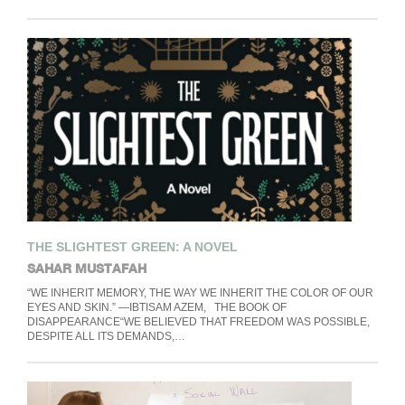
THE SLIGHTEST GREEN: A NOVEL
SAHAR MUSTAFAH
“WE INHERIT MEMORY, THE WAY WE INHERIT THE COLOR OF OUR
EYES AND SKIN.” —IBTISAM AZEM, THE BOOK OF
DISAPPEARANCE“WE BELIEVED THAT FREEDOM WAS POSSIBLE,
DESPITE ALL ITS DEMANDS,…