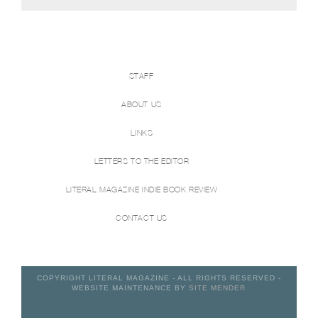
STAFF
ABOUT US
LINKS
LETTERS TO THE EDITOR
LITERAL MAGAZINE INDIE BOOK REVIEW
CONTACT US
COPYRIGHT LITERAL MAGAZINE - ALL RIGHTS RESERVED -
WEBSITE MAINTENANCE BY
SITE MENDER