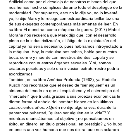
Artificial como por el desalojo de nosotros mismos del que
nos hemos hecho cómplices durante todo el despliegue de la
modernidad. Por supuesto, esto no lo dije yo, no lo inventé
yo, lo dijo Marx y lo recoge con extraordinaria brillantez una
de sus exégetas contemporáneas más amenas de leer. En
su libro El monstruo como máquina de guerra (2017) Mabel
Moraña nos recuerda que Marx dijo que, con el desarrollo
pleno de la industrialización, el látigo de la explotación del
capital ya no sería necesario, pues habríamos introyectado a
la máquina. Hoy, la máquina nos habita, habla por nuestra
boca, sonríe y muerde con nuestros dientes, copula y se
reproduce con nuestros órganos sexuales. Y sí, somos
criaturas poseídas y solo una invasión extraterrestre podría
exorcizarnos.
También, en su libro América Profunda (1962), ya Rodolfo
Kusch nos recordaba que el deseo de “ser alguien” es un
síntoma del modo en que el capitalismo y el estereotipo del
“mercader” que triunfa gracias a sus proezas económicas le
dieron forma al anhelo del hombre blanco en los últimos
cuatrocientos años. ¿Quién no dijo alguna vez, durante la
pantanosa pubertad, “quiero ser alguien en la vida”? Y
mientras enunciábamos tal objetivo ¿no pensábamos en
éxito, en dinero, en título profesional, en prestigio? ¿No hubo
entonces una voz humana que nos dijera, que nos aclarara,