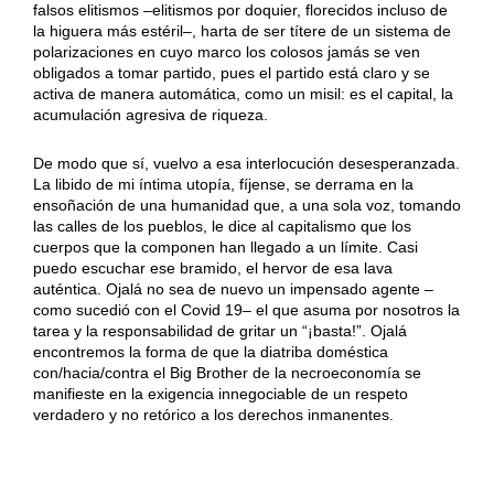
falsos elitismos –elitismos por doquier, florecidos incluso de
la higuera más estéril–, harta de ser títere de un sistema de
polarizaciones en cuyo marco los colosos jamás se ven
obligados a tomar partido, pues el partido está claro y se
activa de manera automática, como un misil: es el capital, la
acumulación agresiva de riqueza.
De modo que sí, vuelvo a esa interlocución desesperanzada.
La libido de mi íntima utopía, fíjense, se derrama en la
ensoñación de una humanidad que, a una sola voz, tomando
las calles de los pueblos, le dice al capitalismo que los
cuerpos que la componen han llegado a un límite. Casi
puedo escuchar ese bramido, el hervor de esa lava
auténtica. Ojalá no sea de nuevo un impensado agente –
como sucedió con el Covid 19– el que asuma por nosotros la
tarea y la responsabilidad de gritar un “¡basta!”. Ojalá
encontremos la forma de que la diatriba doméstica
con/hacia/contra el Big Brother de la necroeconomía se
manifieste en la exigencia innegociable de un respeto
verdadero y no retórico a los derechos inmanentes.