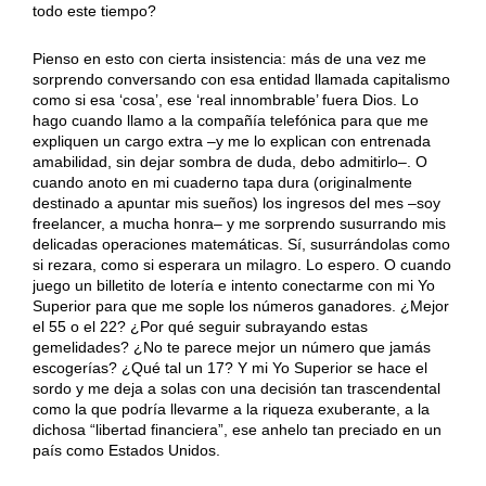
todo este tiempo?
Pienso en esto con cierta insistencia: más de una vez me
sorprendo conversando con esa entidad llamada capitalismo
como si esa ‘cosa’, ese ‘real innombrable’ fuera Dios. Lo
hago cuando llamo a la compañía telefónica para que me
expliquen un cargo extra –y me lo explican con entrenada
amabilidad, sin dejar sombra de duda, debo admitirlo–. O
cuando anoto en mi cuaderno tapa dura (originalmente
destinado a apuntar mis sueños) los ingresos del mes –soy
freelancer, a mucha honra– y me sorprendo susurrando mis
delicadas operaciones matemáticas. Sí, susurrándolas como
si rezara, como si esperara un milagro. Lo espero. O cuando
juego un billetito de lotería e intento conectarme con mi Yo
Superior para que me sople los números ganadores. ¿Mejor
el 55 o el 22? ¿Por qué seguir subrayando estas
gemelidades? ¿No te parece mejor un número que jamás
escogerías? ¿Qué tal un 17? Y mi Yo Superior se hace el
sordo y me deja a solas con una decisión tan trascendental
como la que podría llevarme a la riqueza exuberante, a la
dichosa “libertad financiera”, ese anhelo tan preciado en un
país como Estados Unidos.