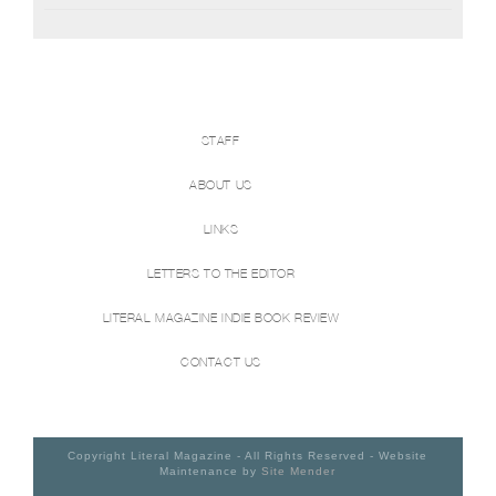
STAFF
ABOUT US
LINKS
LETTERS TO THE EDITOR
LITERAL MAGAZINE INDIE BOOK REVIEW
CONTACT US
Copyright Literal Magazine - All Rights Reserved - Website
Maintenance by
Site Mender