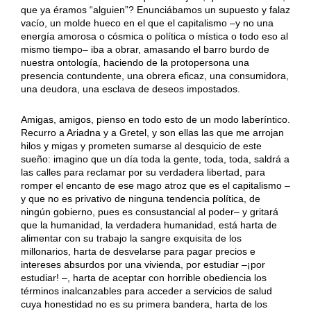
que ya éramos “alguien”? Enunciábamos un supuesto y falaz
vacío, un molde hueco en el que el capitalismo –y no una
energía amorosa o cósmica o política o mística o todo eso al
mismo tiempo– iba a obrar, amasando el barro burdo de
nuestra ontología, haciendo de la protopersona una
presencia contundente, una obrera eficaz, una consumidora,
una deudora, una esclava de deseos impostados.
Amigas, amigos, pienso en todo esto de un modo laberíntico.
Recurro a Ariadna y a Gretel, y son ellas las que me arrojan
hilos y migas y prometen sumarse al desquicio de este
sueño: imagino que un día toda la gente, toda, toda, saldrá a
las calles para reclamar por su verdadera libertad, para
romper el encanto de ese mago atroz que es el capitalismo –
y que no es privativo de ninguna tendencia política, de
ningún gobierno, pues es consustancial al poder– y gritará
que la humanidad, la verdadera humanidad, está harta de
alimentar con su trabajo la sangre exquisita de los
millonarios, harta de desvelarse para pagar precios e
intereses absurdos por una vivienda, por estudiar –¡por
estudiar! –, harta de aceptar con horrible obediencia los
términos inalcanzables para acceder a servicios de salud
cuya honestidad no es su primera bandera, harta de los