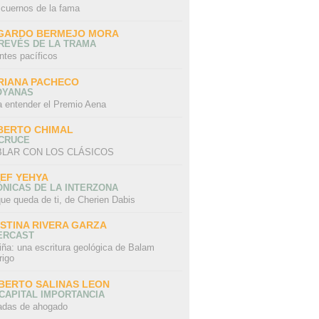
 cuernos de la fama
GARDO BERMEJO MORA
REVÉS DE LA TRAMA
ntes pacíficos
RIANA PACHECO
OYANAS
a entender el Premio Aena
BERTO CHIMAL
 CRUCE
LAR CON LOS CLÁSICOS
IEF YEHYA
NICAS DE LA INTERZONA
ue queda de ti, de Cherien Dabis
ISTINA RIVERA GARZA
ERCAST
iña: una escritura geológica de Balam
rigo
BERTO SALINAS LEON
CAPITAL IMPORTANCIA
adas de ahogado