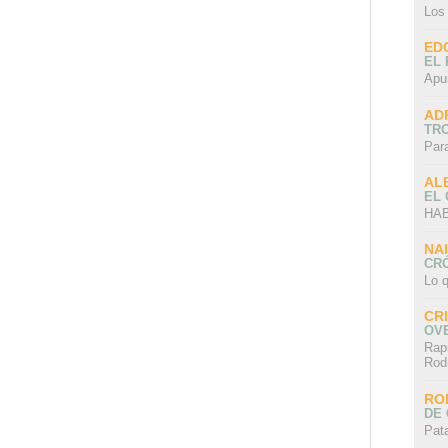
Los
ED
EL 
Apu
AD
TR
Par
AL
EL
HAB
NA
CRÓ
Lo q
CR
OV
Rap
Rod
RO
DE 
Pat