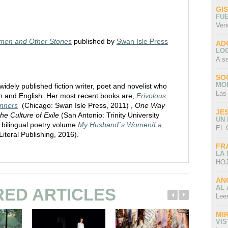
GI
FU
Ven
men and Other Stories
published by
Swan Isle Press
AD
LO
A s
SO
MO
 widely published fiction writer, poet and novelist who
Las
sh and English. Her most recent books are,
Frivolous
nners
(Chicago: Swan Isle Press, 2011) ,
One Way
JE
the Culture of Exile
(San Antonio: Trinity University
UN
 bilingual poetry volume
My Husband´s Women
/
La
EL 
Literal Publishing, 2016).
FR
LA
HOJ
AN
AL 
RED ARTICLES
Lee
MI
VI