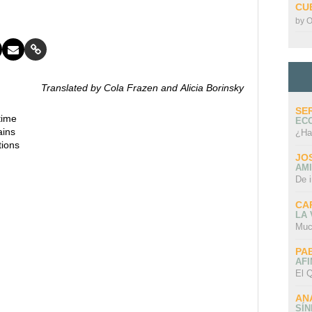
CU
by
O
Translated by Cola Frazen and Alicia Borinsky
SE
time
EC
ains
¿Ha
tions
JO
AMI
De 
CA
LA
Muc
PA
AFI
El Q
AN
SÍ