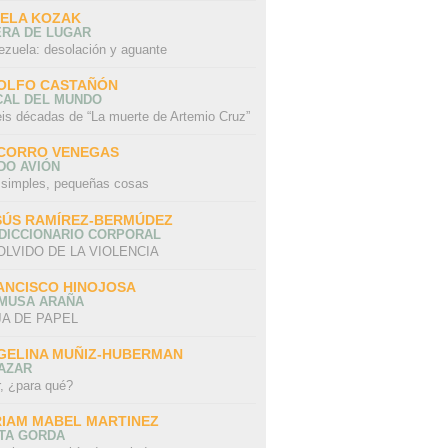
SELA KOZAK
ERA DE LUGAR
ezuela: desolación y aguante
OLFO CASTAÑÓN
CAL DEL MUNDO
eis décadas de “La muerte de Artemio Cruz”
CORRO VENEGAS
DO AVIÓN
 simples, pequeñas cosas
SÚS RAMÍREZ-BERMÚDEZ
 DICCIONARIO CORPORAL
OLVIDO DE LA VIOLENCIA
ANCISCO HINOJOSA
 MUSA ARAÑA
A DE PAPEL
GELINA MUÑIZ-HUBERMAN
AZAR
r, ¿para qué?
RIAM MABEL MARTINEZ
STA GORDA