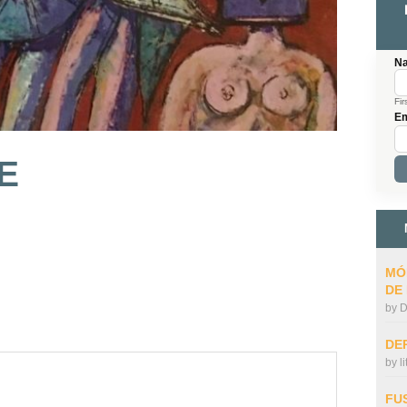
N
Fir
Em
E
MÓ
DE
by
D
DE
by
l
FU