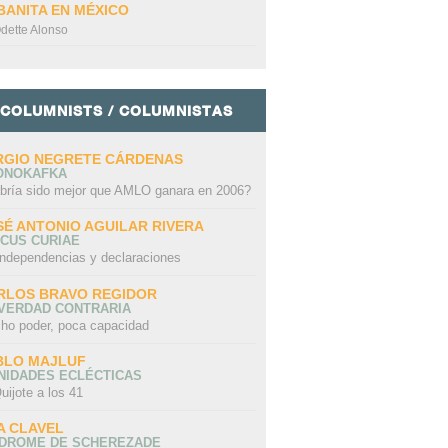
BANITA EN MÉXICO
dette Alonso
COLUMNISTS / COLUMNISTAS
RGIO NEGRETE CÁRDENAS
ONOKAFKA
bría sido mejor que AMLO ganara en 2006?
SÉ ANTONIO AGUILAR RIVERA
CUS CURIAE
independencias y declaraciones
RLOS BRAVO REGIDOR
 VERDAD CONTRARIA
ho poder, poca capacidad
BLO MAJLUF
NIDADES ECLÉCTICAS
uijote a los 41
A CLAVEL
NDROME DE SCHEREZADE