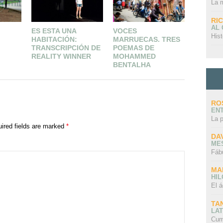
La 
RI
AL
ES ESTA UNA
VOCES
THE WR
Hist
HABITACIÓN:
MARRUECAS. TRES
WREN B
TRANSCRIPCIÓN DE
POEMAS DE
ENRIGH
REALITY WINNER
MOHAMMED
BENTALHA
RO
EN
La 
ired fields are marked
*
DA
ME
Fáb
MA
HI
El á
TA
LAT
Cum