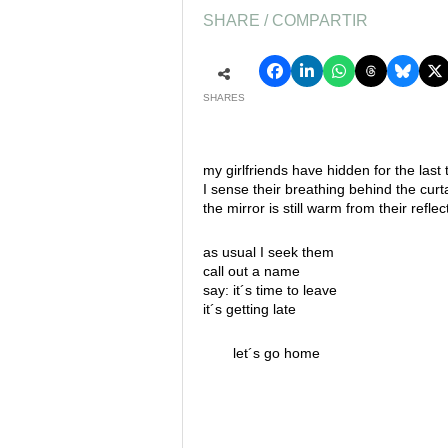
SHARE / COMPARTIR
SHARES
my girlfriends have hidden for the last 
I sense their breathing behind the curt
the mirror is still warm from their reflec
as usual I seek them
call out a name
say: it´s time to leave
it´s getting late
let´s go home