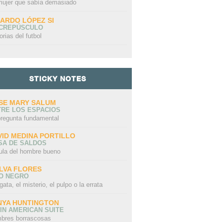
mujer que sabía demasiado
CARDO LÓPEZ SI
 CREPÚSCULO
HABLAR POR
EN, THE
EL PROFESOR
T
orias del futbol
HABLAR
Y ANNE
VARGAS LLOSA
U
T
P
STICKY NOTES
SE MARY SALUM
TRE LOS ESPACIOS
pregunta fundamental
VID MEDINA PORTILLO
SA DE SALDOS
ula del hombre bueno
LVA FLORES
LO NEGRO
gata, el misterio, el pulpo o la errata
NYA HUNTINGTON
IN AMERICAN SUITE
bres borrascosas