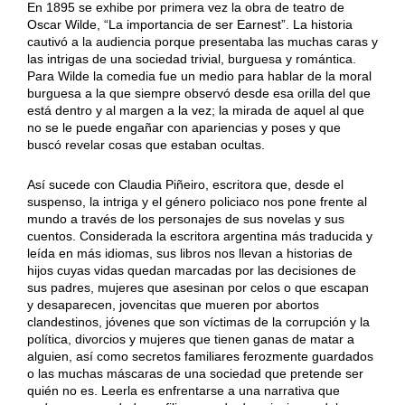
En 1895 se exhibe por primera vez la obra de teatro de
Oscar Wilde, “La importancia de ser Earnest”. La historia
cautivó a la audiencia porque presentaba las muchas caras y
las intrigas de una sociedad trivial, burguesa y romántica.
Para Wilde la comedia fue un medio para hablar de la moral
burguesa a la que siempre observó desde esa orilla del que
está dentro y al margen a la vez; la mirada de aquel al que
no se le puede engañar con apariencias y poses y que
buscó revelar cosas que estaban ocultas.
Así sucede con Claudia Piñeiro, escritora que, desde el
suspenso, la intriga y el género policiaco nos pone frente al
mundo a través de los personajes de sus novelas y sus
cuentos. Considerada la escritora argentina más traducida y
leída en más idiomas, sus libros nos llevan a historias de
hijos cuyas vidas quedan marcadas por las decisiones de
sus padres, mujeres que asesinan por celos o que escapan
y desaparecen, jovencitas que mueren por abortos
clandestinos, jóvenes que son víctimas de la corrupción y la
política, divorcios y mujeres que tienen ganas de matar a
alguien, así como secretos familiares ferozmente guardados
o las muchas máscaras de una sociedad que pretende ser
quién no es. Leerla es enfrentarse a una narrativa que