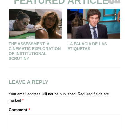
FEATURED ARTICLES
THE ASSESSMENT: A
LA FALACIA DE LAS
L
CINEMATIC EXPLORATION
ETIQUETAS
C
OF INSTITUTIONAL
N
SCRUTINY
LEAVE A REPLY
Your email address will not be published.
Required fields are
marked
*
Comment
*