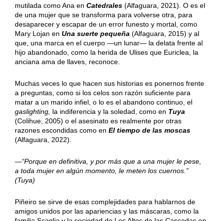
mutilada como Ana en
Catedrales
(Alfaguara, 2021). O es el
de una mujer que se transforma para volverse otra, para
desaparecer y escapar de un error funesto y mortal, como
Mary Lojan en
Una suerte pequeña
(Alfaguara, 2015) y al
que, una marca en el cuerpo —un lunar— la delata frente al
hijo abandonado, como la herida de Ulises que Euriclea, la
anciana ama de llaves, reconoce.
Muchas veces lo que hacen sus historias es ponernos frente
a preguntas, como si los celos son razón suficiente para
matar a un marido infiel, o lo es el abandono continuo, el
gaslighting,
la indiferencia y la soledad, como en
Tuya
(Colihue, 2005) o el asesinato es realmente por otras
razones escondidas como en
El tiempo de las moscas
(Alfaguara, 2022).
—“Porque en definitiva, y por más que a una mujer le pese,
a toda mujer en algún momento, le meten los cuernos.”
(Tuya)
Piñeiro se sirve de esas complejidades para hablarnos de
amigos unidos por las apariencias y las máscaras, como la
familia Scaglia y la sociedad de Los Altos de las Cascadas en