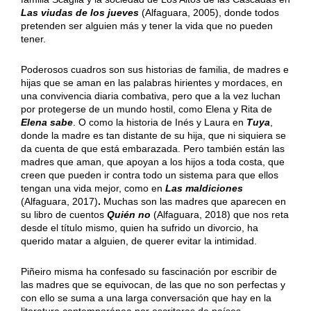
Las viudas de los jueves
(Alfaguara, 2005), donde todos
pretenden ser alguien más y tener la vida que no pueden
tener.
Poderosos cuadros son sus historias de familia, de madres e
hijas que se aman en las palabras hirientes y mordaces, en
una convivencia diaria combativa, pero que a la vez luchan
por protegerse de un mundo hostil, como Elena y Rita de
Elena sabe
. O como la historia de Inés y Laura en
Tuya
,
donde la madre es tan distante de su hija, que ni siquiera se
da cuenta de que está embarazada. Pero también están las
madres que aman, que apoyan a los hijos a toda costa, que
creen que pueden ir contra todo un sistema para que ellos
tengan una vida mejor, como en
Las maldiciones
(Alfaguara, 2017)
.
Muchas son las madres que aparecen en
su libro de cuentos
Quién no
(Alfaguara, 2018) que nos reta
desde el título mismo, quien ha sufrido un divorcio, ha
querido matar a alguien, de querer evitar la intimidad.
Piñeiro misma ha confesado su fascinación por escribir de
las madres que se equivocan, de las que no son perfectas y
con ello se suma a una larga conversación que hay en la
literatura contemporánea por escritoras de países