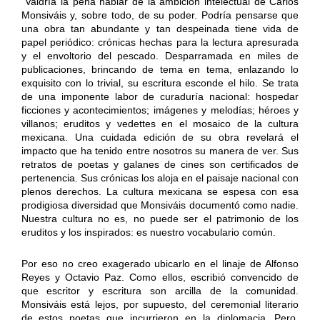
Valdría la pena hablar de la ambición intelectual de Carlos
Monsiváis y, sobre todo, de su poder. Podría pensarse que
una obra tan abundante y tan despeinada tiene vida de
papel periódico: crónicas hechas para la lectura apresurada
y el envoltorio del pescado. Desparramada en miles de
publicaciones, brincando de tema en tema, enlazando lo
exquisito con lo trivial, su escritura esconde el hilo. Se trata
de una imponente labor de curaduría nacional: hospedar
ficciones y acontecimientos; imágenes y melodías; héroes y
villanos; eruditos y vedettes en el mosaico de la cultura
mexicana. Una cuidada edición de su obra revelará el
impacto que ha tenido entre nosotros su manera de ver. Sus
retratos de poetas y galanes de cines son certificados de
pertenencia. Sus crónicas los aloja en el paisaje nacional con
plenos derechos. La cultura mexicana se espesa con esa
prodigiosa diversidad que Monsiváis documentó como nadie.
Nuestra cultura no es, no puede ser el patrimonio de los
eruditos y los inspirados: es nuestro vocabulario común.
Por eso no creo exagerado ubicarlo en el linaje de Alfonso
Reyes y Octavio Paz. Como ellos, escribió convencido de
que escritor y escritura son arcilla de la comunidad.
Monsiváis está lejos, por supuesto, del ceremonial literario
de estos poetas que incurrieron en la diplomacia. Pero,