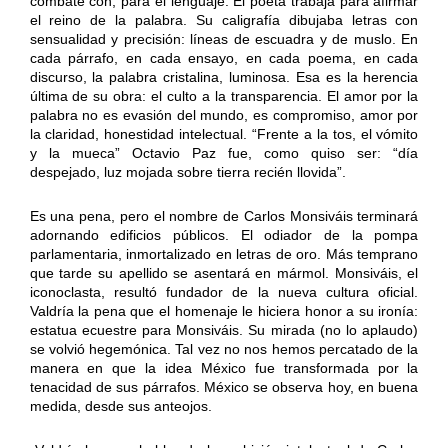
combate con, para el lenguaje. El poeta trabaja para afirmar
el reino de la palabra. Su caligrafía dibujaba letras con
sensualidad y precisión: líneas de escuadra y de muslo. En
cada párrafo, en cada ensayo, en cada poema, en cada
discurso, la palabra cristalina, luminosa. Esa es la herencia
última de su obra: el culto a la transparencia. El amor por la
palabra no es evasión del mundo, es compromiso, amor por
la claridad, honestidad intelectual. “Frente a la tos, el vómito
y la mueca” Octavio Paz fue, como quiso ser: “día
despejado, luz mojada sobre tierra recién llovida”.
Es una pena, pero el nombre de Carlos Monsiváis terminará
adornando edificios públicos. El odiador de la pompa
parlamentaria, inmortalizado en letras de oro. Más temprano
que tarde su apellido se asentará en mármol. Monsiváis, el
iconoclasta, resultó fundador de la nueva cultura oficial.
Valdría la pena que el homenaje le hiciera honor a su ironía:
estatua ecuestre para Monsiváis. Su mirada (no lo aplaudo)
se volvió hegemónica. Tal vez no nos hemos percatado de la
manera en que la idea México fue transformada por la
tenacidad de sus párrafos. México se observa hoy, en buena
medida, desde sus anteojos.