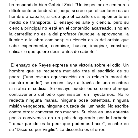
ha respondido bien Gabriel Zaid: “Un inspector de centauros
difícilmente entenderá el juego, si cree que el centauro es un
hombre a caballo; si cree que el caballo es simplemente un
medio de transporte. El ensayo es arte y ciencia, pero su
ciencia principal no está en el contenido acarreado, sino en
la carretilla; no es la del profesor (aunque la aproveche, la
ilumine o le abra caminos): su ciencia es la del artista que
sabe experimentar, combinar, buscar, imaginar, construir,
criticar lo que quiere decir, antes de saberlo.”
El ensayo de Reyes expresa una victoria sobre el odio. Un
hombre que se recuerda mutilado tras el sacrificio de su
padre (“una oscura equivocación en la relojería moral de
nuestro mundo”) se reconstituye a través de una escritura
sin rabia ni codicia. Su ensayo puede leerse como el mejor
contraveneno del odio que insisten en inyectarnos. No lo
redacta ninguna manía, ninguna pose ostentosa, ninguna
misión vengadora, ninguna cruzada de iluminado. No escribe
contra otros: conversa con muchos. Su obra es una apuesta
por la convivencia en un país desgarrado por la barbarie.
“Tomar partido es lo peor que podemos hacer”, escribe en
su “Discurso por Virgilio”. La discordia es el error.