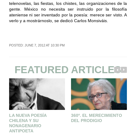
telenovelas, las fiestas, los chistes, las organizaciones de la
gente. México no necesita ser instruido por la filosofía
ateniense ni ser inventado por la poesía: merece ser visto. A
verlo y a mostrárnoslo, se dedicó Carlos Monsiváis.
POSTED: JUNE 7, 2012 AT 10:30 PM
FEATURED ARTICLES
LA NUEVA POESÍA
360º. EL MERECIMIENTO
D
CHILENA Y SU
DEL PRODIGIO
B
NONAGENARIO
E
ANTIPOETA