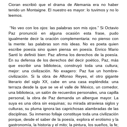
Cioran escribió que el drama de Alemania era no haber
tenido un Montaigne. El nuestro es mayor: lo tuvimos y no lo
leemos.
“No veo con los ojos: las palabras son mis ojos.” Si Octavio
Paz pronunció en alguna ocasión esta frase, pudo
igualmente decir la oración complementaria: no pienso con
la mente: las palabras son mis ideas. No es poeta quien
escribe poesía sino quien piensa en poesía. Enrico Mario
Santí lo definió bien: Paz afirma los derechos de la poesía.
En su defensa de los derechos del decir poético, Paz, más
que escribir una biblioteca, construyó toda una cultura;
mejor: una civilización. No exagero: Paz fue un hombre-
civilización. Si la obra de Alfonso Reyes, el otro gigante
literario del siglo XX, cabe en una casa espléndida: una
terraza desde la que se ve el valle de México, un comedor,
una biblioteca, un salón de recuerdos personales, una capilla
personal, la obra de Paz demanda un albergue mayor. La
suya es una obra sin esquinas; su mirada atraviesa siglos y
culturas, su pluma ignora las caprichosas alambradas de las
disciplinas. Su inmenso follaje constituye toda una civilización
porque, desde el saber de la poesía, explora el erotismo y la
gastronomía, la historia y el mito; la pintura, los sueños, la fe;