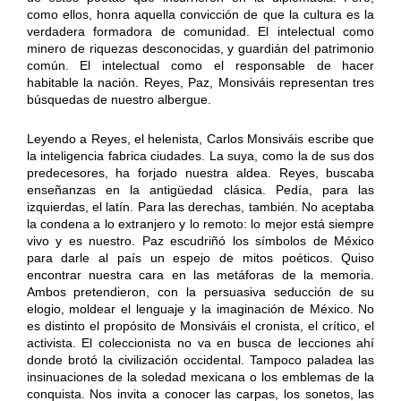
como ellos, honra aquella convicción de que la cultura es la
verdadera formadora de comunidad. El intelectual como
minero de riquezas desconocidas, y guardián del patrimonio
común. El intelectual como el responsable de hacer
habitable la nación. Reyes, Paz, Monsiváis representan tres
búsquedas de nuestro albergue.
Leyendo a Reyes, el helenista, Carlos Monsiváis escribe que
la inteligencia fabrica ciudades. La suya, como la de sus dos
predecesores, ha forjado nuestra aldea. Reyes, buscaba
enseñanzas en la antigüedad clásica. Pedía, para las
izquierdas, el latín. Para las derechas, también. No aceptaba
la condena a lo extranjero y lo remoto: lo mejor está siempre
vivo y es nuestro. Paz escudriñó los símbolos de México
para darle al país un espejo de mitos poéticos. Quiso
encontrar nuestra cara en las metáforas de la memoria.
Ambos pretendieron, con la persuasiva seducción de su
elogio, moldear el lenguaje y la imaginación de México. No
es distinto el propósito de Monsiváis el cronista, el crítico, el
activista. El coleccionista no va en busca de lecciones ahí
donde brotó la civilización occidental. Tampoco paladea las
insinuaciones de la soledad mexicana o los emblemas de la
conquista. Nos invita a conocer las carpas, los sonetos, las