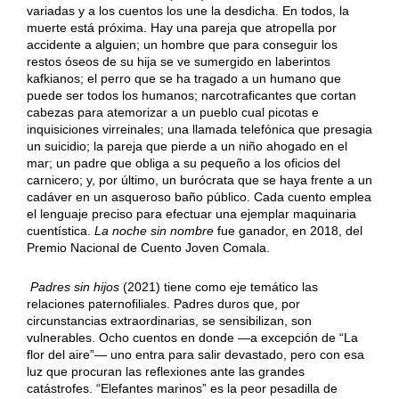
variadas y a los cuentos los une la desdicha. En todos, la
muerte está próxima. Hay una pareja que atropella por
accidente a alguien; un hombre que para conseguir los
restos óseos de su hija se ve sumergido en laberintos
kafkianos; el perro que se ha tragado a un humano que
puede ser todos los humanos; narcotraficantes que cortan
cabezas para atemorizar a un pueblo cual picotas e
inquisiciones virreinales; una llamada telefónica que presagia
un suicidio; la pareja que pierde a un niño ahogado en el
mar; un padre que obliga a su pequeño a los oficios del
carnicero; y, por último, un burócrata que se haya frente a un
cadáver en un asqueroso baño público. Cada cuento emplea
el lenguaje preciso para efectuar una ejemplar maquinaria
cuentística.
La noche sin nombre
fue ganador, en 2018, del
Premio Nacional de Cuento Joven Comala.
Padres sin hijos
(2021) tiene como eje temático las
relaciones paternofiliales. Padres duros que, por
circunstancias extraordinarias, se sensibilizan, son
vulnerables. Ocho cuentos en donde —a excepción de “La
flor del aire”— uno entra para salir devastado, pero con esa
luz que procuran las reflexiones ante las grandes
catástrofes. “Elefantes marinos” es la peor pesadilla de