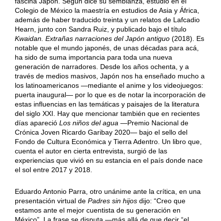
fascina Japón. Según dice su semblanza, estudió en el
Colegio de México la maestría en estudios de Asia y África,
además de haber traducido treinta y un relatos de Lafcadio
Hearn, junto con Sandra Ruiz, y publicado bajo el título
Kwaidan. Extrañas narraciones del Japón antiguo
(2018). Es
notable que el mundo japonés, de unas décadas para acá,
ha sido de suma importancia para toda una nueva
generación de narradores. Desde los años ochenta, y a
través de medios masivos, Japón nos ha enseñado mucho a
los latinoamericanos —mediante el anime y los videojuegos:
puerta inaugural— por lo que es de notar la incorporación de
estas influencias en las temáticas y paisajes de la literatura
del siglo XXI. Hay que mencionar también que en recientes
días apareció
Los niños del agua
—Premio Nacional de
Crónica Joven Ricardo Garibay 2020— bajo el sello del
Fondo de Cultura Económica y Tierra Adentro. Un libro que,
cuenta el autor en cierta entrevista, surgió de las
experiencias que vivió en su estancia en el país donde nace
el sol entre 2017 y 2018.
Eduardo Antonio Parra, otro unánime ante la crítica, en una
presentación virtual de
Padres sin hijos
dijo: “Creo que
estamos ante el mejor cuentista de su generación en
México”. La frase se disputa —más allá de que decir “el