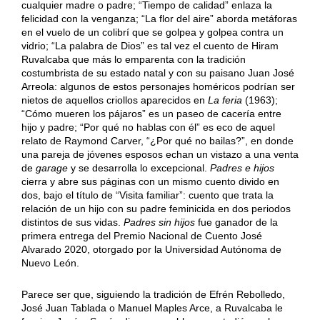
cualquier madre o padre; “Tiempo de calidad” enlaza la
felicidad con la venganza; “La flor del aire” aborda metáforas
en el vuelo de un colibrí que se golpea y golpea contra un
vidrio; “La palabra de Dios” es tal vez el cuento de Hiram
Ruvalcaba que más lo emparenta con la tradición
costumbrista de su estado natal y con su paisano Juan José
Arreola: algunos de estos personajes homéricos podrían ser
nietos de aquellos criollos aparecidos en
La feria
(1963);
“Cómo mueren los pájaros” es un paseo de cacería entre
hijo y padre; “Por qué no hablas con él” es eco de aquel
relato de Raymond Carver, “¿Por qué no bailas?”, en donde
una pareja de jóvenes esposos echan un vistazo a una venta
de
garage
y se desarrolla lo excepcional.
Padres e hijos
cierra y abre sus páginas con un mismo cuento divido en
dos, bajo el título de “Visita familiar”: cuento que trata la
relación de un hijo con su padre feminicida en dos periodos
distintos de sus vidas.
Padres sin hijos
fue ganador de la
primera entrega del Premio Nacional de Cuento José
Alvarado 2020, otorgado por la Universidad Autónoma de
Nuevo León.
Parece ser que, siguiendo la tradición de Efrén Rebolledo,
José Juan Tablada o Manuel Maples Arce, a Ruvalcaba le