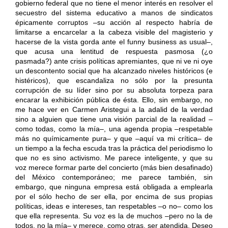
gobierno federal que no tiene el menor interés en resolver el
secuestro del sistema educativo a manos de sindicatos
épicamente corruptos –su acción al respecto habría de
limitarse a encarcelar a la cabeza visible del magisterio y
hacerse de la vista gorda ante el funny business as usual–,
que acusa una lentitud de respuesta pasmosa (¿o
pasmada?) ante crisis políticas apremiantes, que ni ve ni oye
un descontento social que ha alcanzado niveles históricos (e
histéricos), que escandaliza no sólo por la presunta
corrupción de su líder sino por su absoluta torpeza para
encarar la exhibición pública de ésta. Ello, sin embargo, no
me hace ver en Carmen Aristegui a la adalid de la verdad
sino a alguien que tiene una visión parcial de la realidad –
como todas, como la mía–, una agenda propia –respetable
más no químicamente pura– y que –aquí va mi crítica– de
un tiempo a la fecha escuda tras la práctica del periodismo lo
que no es sino activismo. Me parece inteligente, y que su
voz merece formar parte del concierto (más bien desafinado)
del México contemporáneo; me parece también, sin
embargo, que ninguna empresa está obligada a emplearla
por el sólo hecho de ser ella, por encima de sus propias
políticas, ideas e intereses, tan respetables –o no– como los
que ella representa. Su voz es la de muchos –pero no la de
todos, no la mía– y merece, como otras, ser atendida. Deseo