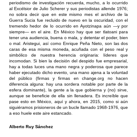
periodismo de investigación recuerda, mucho, a lo ocurrido
al Excélsior de Julio Scherer y sus periodistas allende 1976;
no sobra decir que en este mismo mes el archivo de la
Guerra Sucia fue recluido de nuevo en la oscuridad, con el
tremendo hedor de lo ocurrido en Ayotzinapa aún —y por
siempre— en el aire. En México hay que ser tlatoani para
tener una audiencia, buena o mala, y detentar el poder, bien
o mal. Aristegui, así como Enrique Peña Nieto, son las dos
caras de esa misma moneda, acuñada con el peso real y
simbólico de nuestra herencia originaria: líderes que
incomodan. Si bien la decisión del despido fue empresarial,
hay a todas luces una mano negra y poderosa que parece
haber ejecutado dicho evento, una mano ajena a la voluntad
del público (firmas y firmas en change.org no hacen
diferencia alguna: hay una sordera notable por parte de la
esfera dominante), la gente a la que gobierna y (no) sirve,
aunque se beneficie de ella sin llenadera. Es increíble que
pase esto en México, aquí y ahora, en 2015, como si aún
siguiéramos prisioneros de un bucle llamado 1968-1976, que
a eso huele este aire estancado.
Alberto Ruy Sánchez