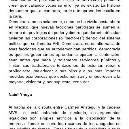
creer que callando voces su error ya no existe. La historia
demuestra que, al contrario, tarde o temprano les estalla en
la cara.
Democracia no es solamente, como se ha vivido hasta ahora
en México, que nuevas facciones partidistas se sumen al
reparto de privilegios de poder y dinero que durante décadas
tuvieron las corporaciones (o “sectores”) dentro del sistema
político que se llamaba PRI. Democracia no es alternacia de
esas facciones que se autodemoninan partidos, democracia
es que los gobernantes aprendan a ejercer la contención:
sean antes que nada y solamente servidores públicos y
limiten sus tradicionales tentaciones de ostentar, robar o
privilegiarse, maleducar a sus hijos y a su país, imponer
medidas económicas que deshumanizan y empobrecen a la
mayoría, violentar y, por supuesto, censurar.
Naief Yheya
Al hablar de la disputa entre Carmen Aristegui y la cadena
MVS se está hablando de ideología, los argumentos
legaloides son simples artificios a la disposición de la
empresa. Tomar en serio los recursos de los abogados es
una pérdida de tiempo. Estar a favor de la periodista o de la