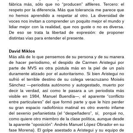
fábrica más, sólo que no “producen” alfileres. Tercero: el
respeto por la diferencia. Más que tolerancia me parece que
no hemos aprendido a respetar al otro. La diversidad de
voces nos invitan a comprender un poquito mejor el mundo y
lidiar mejor con la realidad, que nos guste o no es diversa.
De eso se trata la libertad de expresión: de proponer
distintas vías para entender el presente.
David Miklos
Más allá de lo que pensemos de su persona y de su manera
de hacer periodismo, el despido de Carmen Aristegui por
parte de MVS es otra pústula más en la piel de un país
duramente atizado por el autoritarismo. Si bien Aristegui no
sufrió el terrible destino de su colega veracruzano Moisés
Sánchez —periodista autónomo y autogestado, muerto por
decir la verdad, así como le pasara a un periodista más
visible en 1984, Manuel Buendía—, el aparente “conflicto
entre particulares” del que formó parte y que le hizo perder
su gran espacio radiofónico matinal es otro evento infame
del sexenio peñanietista (el “despeñadero”, sí, porqué no,
como quiere otro miembro de la clase política, aunque desde
la aparente “oposición”: Andrés Manuel López Obrador en su
fase Morena). El golpe asestado a Aristegui y su equipo de