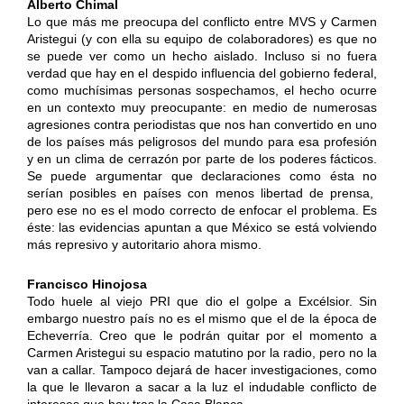
Alberto Chimal
Lo que más me preocupa del conflicto entre MVS y Carmen
Aristegui (y con ella su equipo de colaboradores) es que no
se puede ver como un hecho aislado. Incluso si no fuera
verdad que hay en el despido influencia del gobierno federal,
como muchísimas personas sospechamos, el hecho ocurre
en un contexto muy preocupante: en medio de numerosas
agresiones contra periodistas que nos han convertido en uno
de los países más peligrosos del mundo para esa profesión
y en un clima de cerrazón por parte de los poderes fácticos.
Se puede argumentar que declaraciones como ésta no
serían posibles en países con menos libertad de prensa,
pero ese no es el modo correcto de enfocar el problema. Es
éste: las evidencias apuntan a que México se está volviendo
más represivo y autoritario ahora mismo.
Francisco Hinojosa
Todo huele al viejo PRI que dio el golpe a Excélsior. Sin
embargo nuestro país no es el mismo que el de la época de
Echeverría. Creo que le podrán quitar por el momento a
Carmen Aristegui su espacio matutino por la radio, pero no la
van a callar. Tampoco dejará de hacer investigaciones, como
la que le llevaron a sacar a la luz el indudable conflicto de
intereses que hay tras la Casa Blanca.