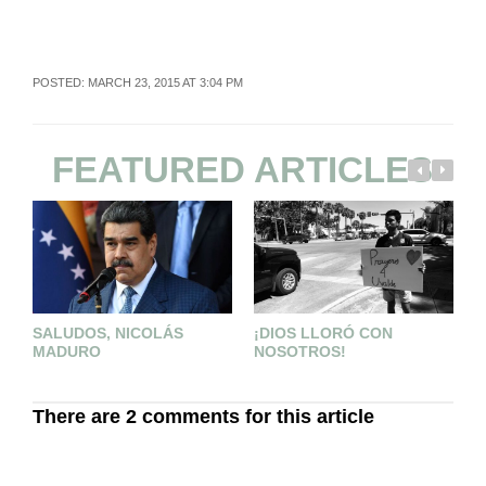
POSTED: MARCH 23, 2015 AT 3:04 PM
FEATURED ARTICLES
SALUDOS, NICOLÁS
¡DIOS LLORÓ CON
C
MADURO
NOSOTROS!
D
A
There are 2 comments for this article