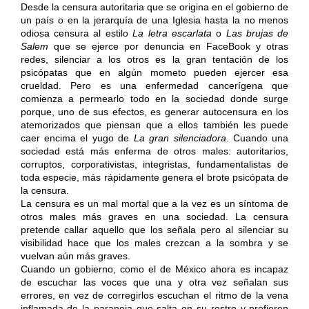
Desde la censura autoritaria que se origina en el gobierno de
un país o en la jerarquía de una Iglesia hasta la no menos
odiosa censura al estilo
La letra escarlata
o
Las brujas de
Salem
que se ejerce por denuncia en FaceBook y otras
redes, silenciar a los otros es la gran tentación de los
psicópatas que en algún mometo pueden ejercer esa
crueldad. Pero es una enfermedad cancerígena que
comienza a permearlo todo en la sociedad donde surge
porque, uno de sus efectos, es generar autocensura en los
atemorizados que piensan que a ellos también les puede
caer encima el yugo de
La gran silenciadora
. Cuando una
sociedad está más enferma de otros males: autoritarios,
corruptos, corporativistas, integristas, fundamentalistas de
toda especie, más rápidamente genera el brote psicópata de
la censura.
La censura es un mal mortal que a la vez es un síntoma de
otros males más graves en una sociedad. La censura
pretende callar aquello que los señala pero al silenciar su
visibilidad hace que los males crezcan a la sombra y se
vuelvan aún más graves.
Cuando un gobierno, como el de México ahora es incapaz
de escuchar las voces que una y otra vez señalan sus
errores, en vez de corregirlos escuchan el ritmo de la vena
inflamada de la paranoia que salta en su rostro y prefieren