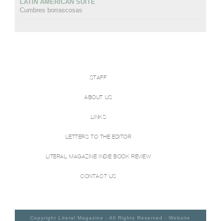
LATIN AMERICAN SUITE
Cumbres borrascosas
STAFF
ABOUT US
LINKS
LETTERS TO THE EDITOR
LITERAL MAGAZINE INDIE BOOK REVIEW
CONTACT US
Copyright Literal Magazine - All Rights Reserved - Website