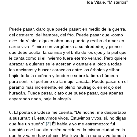
Ida Vitale, “Misterios”
Puede pasar, claro que puede pasar: en medio de la guerra,
del destierro, del hambre, del frío. Puede pasar que -como
dice Ida Vitale- alguien abra una puerta y reciba el amor en
carne viva. Y mire con vergüenza a su alrededor, y piense
que debe ocultar la sonrisa y el brillo de los ojos y la piel que
le canta como si el invierno fuera eterno verano. Pero quiere
abrazar a quienes se le acercan y cantarle al oído a todas
las ancianas y buscar caracolas entre los árboles y silbar
bajito toda la mañana y tenderse sobre la tierra húmeda
para sentir el perfume de la mujer amada. Puede pasar en el
páramo más inclemente, en pleno naufragio, en el ojo del
huracán. Puede pasar, claro que puede pasar, que apenas
esperando nada, baje la alegría.
6. El poeta de Odesa me cuenta, “De noche, me despertaba
a susurrar: sí, estuvimos vivos. Estuvimos vivos, sí, no digas
que fue un sueño”.
[3]
Él habla y yo me estremezco: fui
también ese huesito recién nacido en la misma ciudad en la
que hoy ya no hay refugio. Me lleva de la mano y yo tomo la