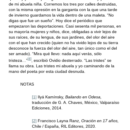
de mi abuela niña. Corremos los tres por calles destruidas,
con la misma opresión en la garganta con la que una tarde
de invierno guardamos la vida dentro de una maleta. “No
digas que fue un sueño”. Hoy dice el periódico que
empezaron las deportaciones. Casi sesenta mil personas, en
su mayoría mujeres y niños, dice, obligadas a vivir lejos de
sus raíces, de su lengua, de sus jardines, del olor del aire
con el que han crecido (quien no ha vivido lejos de su tierra
desconoce la fuerza del olor del aire, tan único como el del
ser amado). “Mira qué llevo: nada aquí verás, sólo
[4]
tristeza…”
, escribió Ovidio desterrado. “Las tristes” se
llama su obra. Las tristes mi abuela y yo caminando de la
mano del poeta por esta ciudad desnuda.
NOTAS
[1]
Ilyá Kamínsky,
Bailando en Odesa,
traducción de G. A. Chaves, México, Valparaíso
Ediciones, 2014.
[2]
Francisco Layna Ranz,
Oración en 17 años,
Chile / España, RIL Editores, 2020.