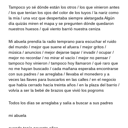
Tampoco yo sé dónde están los otros / los que vinieron antes
/ los que tenían los ojos del color de los tuyos / la nariz como
la mía / una voz que despertaba siempre aletargada Algún
día quizás miren el mapa y se pregunten dónde quedaron
nuestros huesos / qué viento barrió nuestra ceniza
Mi abuela prendía la radio temprano para escuchar el ruido
del mundo / mejor que suene el afuera / mejor gritos /
música / anuncios / mejor dejarse tapar / invadir / ocupar /
mejor no recordar / no mirar el vacío / mejor no pensar /
tampoco hoy vinieron / tampoco hoy llamaron / qué raro que
no me hayan buscado / cada mañana esperaba encontrarse
con sus padres / se arreglaba / llevaba el monedero y a
veces las llaves para buscarlos en las calles / en el negocio
que había cerrado hacía treinta años / en la plaza del barrio /
volvía a ser la bebé de brazos que vivió los pogroms
Todos los días se arreglaba y salía a buscar a sus padres
mi abuela
cuando tenía noventa años