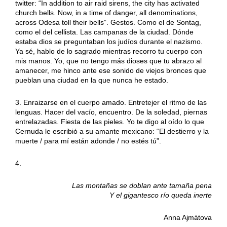
twitter: “In addition to air raid sirens, the city has activated
church bells. Now, in a time of danger, all denominations,
across Odesa toll their bells”. Gestos. Como el de Sontag,
como el del cellista. Las campanas de la ciudad. Dónde
estaba dios se preguntaban los judíos durante el nazismo.
Ya sé, hablo de lo sagrado mientras recorro tu cuerpo con
mis manos. Yo, que no tengo más dioses que tu abrazo al
amanecer, me hinco ante ese sonido de viejos bronces que
pueblan una ciudad en la que nunca he estado.
3. Enraizarse en el cuerpo amado. Entretejer el ritmo de las
lenguas. Hacer del vacío, encuentro. De la soledad, piernas
entrelazadas. Fiesta de las pieles. Yo te digo al oído lo que
Cernuda le escribió a su amante mexicano: “El destierro y la
muerte / para mí están adonde / no estés tú”.
4.
Las montañas se doblan ante tamaña pena
Y el gigantesco río queda inerte
Anna Ajmátova