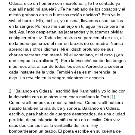
Odesa, dice un hombre con micrófono. ¿Te he contado ya
que allí nació mi abuela? ¿Te he hablado de los cosacos y el
miedo grabado en sus huesitos recién nacidos? Esto ya lo
viví: el horror. Ella, mi hija, yo misma, llevamos esas huellas
en la sangre. Por eso me sumerjo en ti: agua fresca para mi
sed. Aquí nos despiertan las jacarandas y buscamos olvidar
cualquier otra luz. Todos los rostros se parecen al de ella, al
de la bebé que cruzó el mar en brazos de su madre. Nunca
aprendí sus otros idiomas. Ni el idisch profundo de sus
charlas secretas con mamá. Ni el ucraniano, ni el ruso (¿en
qué lengua la arrullaron?). Pero la escuché cantar los tangos
más reos allá, al sur de todos los sures. Aprendió a celebrar
cada instante de la vida. También ésa es mi herencia, te
digo. Un revuelo en la sangre mientras te acaricio.
2. “Bailando en Odesa”, escribió Ilyá Kamínski y yo lo leo con
la devoción con que otros leen cada mañana la Torá.
[1]
Como si allí empezara nuestra historia. Como si allí hubiera
nacido también tu isla dulce y sonora. Bailando en Odesa,
escribió, para hablar de cuerpos destrozados, de una ciudad
perdida, de su infancia de niño sordo en el exilio. Otra vez
esas dos caritas tras la ventanilla del tren. Hoy
bombardearon un teatro. El poeta escribe en su cuenta de