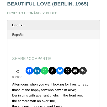
BEAUTIFUL LOVE (BERLIN, 1965)
ERNESTO HERNÁNDEZ BUSTO
English
Español
SHARE / COMPARTIR
SHARES
Afternoons when you went looking for lives to reap,
those of the happy few who saw him alive;
Berlin girls with aberrant thighs in the front row,
the cameraman on overtime,
the shy neighbors who met Emily