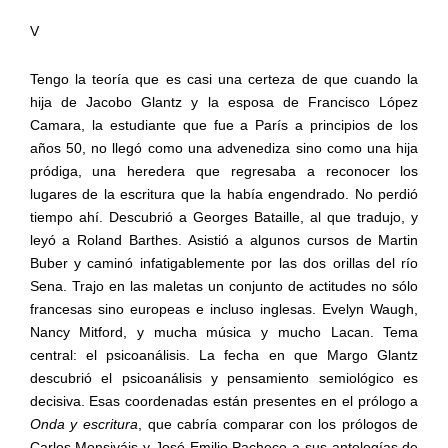
V
Tengo la teoría que es casi una certeza de que cuando la
hija de Jacobo Glantz y la esposa de Francisco López
Camara, la estudiante que fue a París a principios de los
años 50, no llegó como una advenediza sino como una hija
pródiga, una heredera que regresaba a reconocer los
lugares de la escritura que la había engendrado. No perdió
tiempo ahí. Descubrió a Georges Bataille, al que tradujo, y
leyó a Roland Barthes. Asistió a algunos cursos de Martin
Buber y caminó infatigablemente por las dos orillas del río
Sena. Trajo en las maletas un conjunto de actitudes no sólo
francesas sino europeas e incluso inglesas. Evelyn Waugh,
Nancy Mitford, y mucha música y mucho Lacan. Tema
central: el psicoanálisis. La fecha en que Margo Glantz
descubrió el psicoanálisis y pensamiento semiológico es
decisiva. Esas coordenadas están presentes en el prólogo a
Onda y escritura
, que cabría comparar con los prólogos de
Carlos Monsiváis y José Emilio Pacheco a sus antologías de