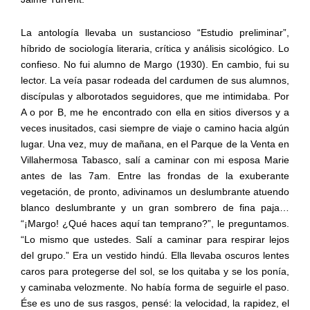
La antología llevaba un sustancioso “Estudio preliminar”,
híbrido de sociología literaria, crítica y análisis sicológico. Lo
confieso. No fui alumno de Margo (1930). En cambio, fui su
lector. La veía pasar rodeada del cardumen de sus alumnos,
discípulas y alborotados seguidores, que me intimidaba. Por
A o por B, me he encontrado con ella en sitios diversos y a
veces inusitados, casi siempre de viaje o camino hacia algún
lugar. Una vez, muy de mañana, en el Parque de la Venta en
Villahermosa Tabasco, salí a caminar con mi esposa Marie
antes de las 7am. Entre las frondas de la exuberante
vegetación, de pronto, adivinamos un deslumbrante atuendo
blanco deslumbrante y un gran sombrero de fina paja…
“¡Margo! ¿Qué haces aquí tan temprano?”, le preguntamos.
“Lo mismo que ustedes. Salí a caminar para respirar lejos
del grupo.” Era un vestido hindú. Ella llevaba oscuros lentes
caros para protegerse del sol, se los quitaba y se los ponía,
y caminaba velozmente. No había forma de seguirle el paso.
Ése es uno de sus rasgos, pensé: la velocidad, la rapidez, el