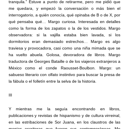
tranquila.” Estuve a punto de retirarme, pero me pidió que
me quedara, y empezó la conversación o más bien el
interrogatorio, a quién conocía, qué opinaba de B o de X, por
qué pensaba qué… Margo curiosa. Interesada en detalles
como la forma de los zapatos o la de los vestidos. Margo
observadora: si la vajilla estaba bien lavada, si los
dormitorios eran demasiado estrechos… Margo es algo
traviesa y provocadora, casi como una niña mimada que se
ha vuelto abuela. Golosa, devoradora de libros. Margo
traductora de Georges Bataille o de los viajeros extranjeros a
México como el conde Raousset-Boulbon. Margo: un
sabueso literario con olfato instintivo para buscar la presa de
la fábula o el folletín entre la selva de la historia.
III
Y mientras me la seguía encontrando en libros,
publicaciones y revistas de hispanismo y de cultura virreinal,
en las estribaciones de Sor Juana, en los claustros de las
monjas escritoras que fueron sus contemporáneas. Me