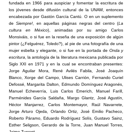
fundada en 1966 para auspiciar y fomentar la escritura de
los jóvenes desde difusión cultural de la UNAM, entonces
encabezada por Gastón García Cantú. O en un suplemento
de
Siempre!
, en aquellas páginas negras del centro (
La
cultura en México
), animadas por su amigo Carlos
Monsiváis, o si fue en la reseña de una exposición de algún
pintor (¿Felguérez, Toledo?), al pie de una fotografía de una
mujer esbelta y elegante, o si fue en la portada de
Onda y
escritura
, la antología de la literatura mexicana publicada por
Siglo XXI en 1971 y en la cual se encontraban presentes:
Jorge Aguilar Mora, René Avilés Fabila, José Joaquín
Blanco, Xorge del Campo, Ulises Carrión, Fernando Curiel
Defossé, Margarita Dalton, Edmundo Domínguez Aragonés,
Manuel Echeverría, Luis Carlos Emerich, Manuel Farill,
Parménides García Saldaña, Margo Glantz, José Agustín,
Héctor Manjarrez, Carlos Montemayor, Raúl Navarrete,
Jorge Arturo Ojeda, Orlando Ortiz, José Emilio Pacheco,
Roberto Páramo, Eduardo Rodríguez Solís, Gustavo Sainz,
Esther Seligson, Gerardo de la Torre, Juan Manuel Torres,
Jaime Turrent.