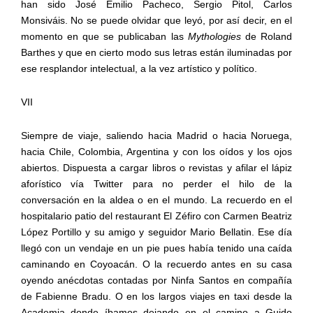
han sido José Emilio Pacheco, Sergio Pitol, Carlos
Monsiváis. No se puede olvidar que leyó, por así decir, en el
momento en que se publicaban las
Mythologies
de Roland
Barthes y que en cierto modo sus letras están iluminadas por
ese resplandor intelectual, a la vez artístico y político.
VII
Siempre de viaje, saliendo hacia Madrid o hacia Noruega,
hacia Chile, Colombia, Argentina y con los oídos y los ojos
abiertos. Dispuesta a cargar libros o revistas y afilar el lápiz
aforístico vía Twitter para no perder el hilo de la
conversación en la aldea o en el mundo. La recuerdo en el
hospitalario patio del restaurant El Zéfiro con Carmen Beatriz
López Portillo y su amigo y seguidor Mario Bellatin. Ese día
llegó con un vendaje en un pie pues había tenido una caída
caminando en Coyoacán. O la recuerdo antes en su casa
oyendo anécdotas contadas por Ninfa Santos en compañía
de Fabienne Bradu. O en los largos viajes en taxi desde la
Academia donde íbamos dejando en el camino a Guido