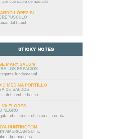
mujer que sabía demasiado
CARDO LÓPEZ SI
 CREPÚSCULO
orias del futbol
STICKY NOTES
SE MARY SALUM
TRE LOS ESPACIOS
pregunta fundamental
VID MEDINA PORTILLO
SA DE SALDOS
ula del hombre bueno
LVA FLORES
LO NEGRO
gata, el misterio, el pulpo o la errata
NYA HUNTINGTON
IN AMERICAN SUITE
bres borrascosas