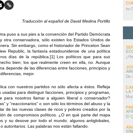
CU
by
O
Traducción al español de David Medina Portillo
a puso a sus pies a la convención del Partido Demócrata
 y otra conservadora, sólo existen los Estados Unidos de
nera. Sin embargo, como el historiador de Princeton Sean
SE
ew Republic, la fantasía estadounidense de una política
EC
¿Ha
eros días de la república.[1] Los políticos que para sus
 hecho bien; los que realmente creen en ella, no. Aunque
JO
 depende de las diferencias entre facciones, principios y
AMI
diferencias, mejor.
De 
lica con nuestros partidos no sólo afecta a éstos. Refleja
CA
LA
 usadas para distinguir facciones, principios y programas,
Muc
ne para nosotros llamar a alguien liberal o conservador?
as” y “reaccionarios” o son sólo los términos del abuso y la
PA
lar de las nuevas clases de ricos y pobres creados por la
AFI
ción de compromisos políticos. ¿O en qué parte del mapa
El Q
mos y su desove por todo el mundo: algunos antiglobales,
 o autoritarios. Las palabras nos están fallando.
AN
SÍ