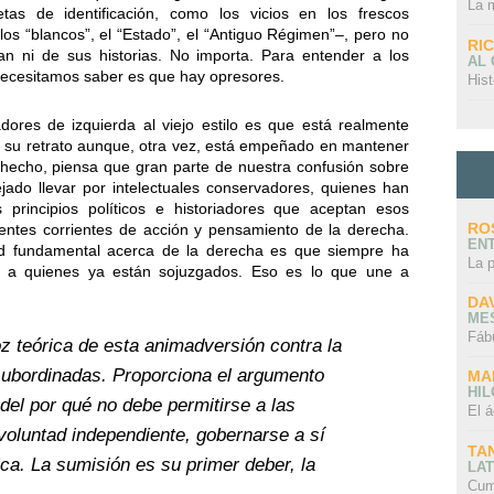
La 
as de identificación, como los vicios en los frescos
 los “blancos”, el “Estado”, el “Antiguo Régimen”–, pero no
RI
 ni de sus historias. No importa. Para entender a los
AL
 necesitamos saber es que hay opresores.
Hist
dores de izquierda al viejo estilo es que está realmente
ar su retrato aunque, otra vez, está empeñado en mantener
 hecho, piensa que gran parte de nuestra confusión sobre
ado llevar por intelectuales conservadores, quienes han
principios políticos e historiadores que aceptan esos
RO
rentes corrientes de acción y pensamiento de la derecha.
EN
dad fundamental acerca de la derecha es que siempre ha
La 
o a quienes ya están sojuzgados. Eso es lo que une a
DA
ME
Fáb
z teórica de esta animadversión contra la
subordinadas. Proporciona el argumento
MA
HI
del por qué no debe permitirse a las
El á
 voluntad independiente, gobernarse a sí
TA
ica. La sumisión es su primer deber, la
LAT
Cum