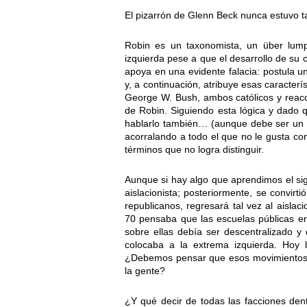
El pizarrón de Glenn Beck nunca estuvo 
Robin es un taxonomista, un über lump
izquierda pese a que el desarrollo de su
apoya en una evidente falacia: postula u
y, a continuación, atribuye esas caracter
George W. Bush, ambos católicos y reac
de Robin. Siguiendo esta lógica y dado
hablarlo también… (aunque debe ser un 
acorralando a todo el que no le gusta co
términos que no logra distinguir.
Aunque si hay algo que aprendimos el sig
aislacionista; posteriormente, se convirti
republicanos, regresará tal vez al aisla
70 pensaba que las escuelas públicas era
sobre ellas debía ser descentralizado y
colocaba a la extrema izquierda. Hoy 
¿Debemos pensar que esos movimientos t
la gente?
¿Y qué decir de todas las facciones den