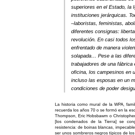
superiores en el Estado, la I
instituciones jerárquicas. T
–laboristas, feministas, abo
diferentes consignas: libert
revolución. En casi todos lo
enfrentado de manera violenta
solapada… Pese a las difere
trabajadores de una fábrica
oficina, los campesinos en u
incluso las esposas en un m
condiciones de poder desigu
La historia como mural de la WPA, famil
recuerda los años 70 o se formó en la es
Thompson, Eric Hobsbawm o Christopher Hi
[los condenados de la Tierra] se con
resistencia: de boinas blancas, impecabl
ser unos sombreros negros típicos de los v