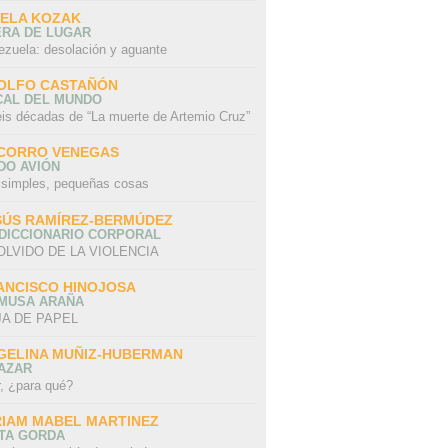
SELA KOZAK
ERA DE LUGAR
ezuela: desolación y aguante
OLFO CASTAÑÓN
CAL DEL MUNDO
eis décadas de “La muerte de Artemio Cruz”
CORRO VENEGAS
DO AVIÓN
 simples, pequeñas cosas
SÚS RAMÍREZ-BERMÚDEZ
 DICCIONARIO CORPORAL
OLVIDO DE LA VIOLENCIA
ANCISCO HINOJOSA
 MUSA ARAÑA
A DE PAPEL
GELINA MUÑIZ-HUBERMAN
AZAR
r, ¿para qué?
RIAM MABEL MARTINEZ
STA GORDA