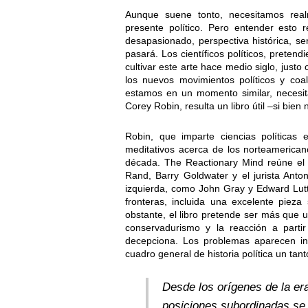
Aunque suene tonto, necesitamos real
presente político. Pero entender esto 
desapasionado, perspectiva histórica, se
pasará. Los científicos políticos, preten
cultivar este arte hace medio siglo, jus
los nuevos movimientos políticos y coa
estamos en un momento similar, necesi
Corey Robin, resulta un libro útil –si bien
Robin, que imparte ciencias políticas 
meditativos acerca de los norteamerican
década. The Reactionary Mind reúne el 
Rand, Barry Goldwater y el jurista Anton
izquierda, como John Gray y Edward Lut
fronteras, incluida una excelente piez
obstante, el libro pretende ser más que 
conservadurismo y la reacción a partir
decepciona. Los problemas aparecen inc
cuadro general de historia política un tant
Desde los orígenes de la e
posiciones subordinadas se