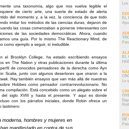
Los
mente una taxonomía, algo que nos vuelva legible el
requiere de cierto arte, una suerte de estado de alerta
ED
ntido del momento y, a la vez, la conciencia de que todo
EL 
diendo imitar los métodos de las ciencias duras, dejaron de
Apu
to cuando las cosas comenzaban a ponerse interesantes con
AD
liciones de las sociedades democráticas. Ahora, cuando
TR
tamos una guía. Por lo mismo The Reactionary Mind, de
Par
 no como ejemplo a seguir, sí ineludible.
AL
EL
en el Brooklyn College, ha estado escribiendo ensayos
HAB
os en The Nation y otras publicaciones durante la última
perfil de conocidos pensadores de la derecha como Ayn
NA
in Scalia, junto con algunos desertores que viraron a la
CRÓ
twak. Hay también ensayos que van más allá de nuestras
Lo q
a sobre Hobbes como pensador contrarrevolucionario. No
una compilación. Está concebido como un alegato sobre el
CR
 del siglo XVIII y hasta el presente. Y aquí es donde
OV
Rap
luso con los párrafos iniciales, donde Robin ofrece un
Rod
o lastimero:
RO
DE 
ra moderna, hombres y mujeres en
Pat
 han manifestado en contra de sus