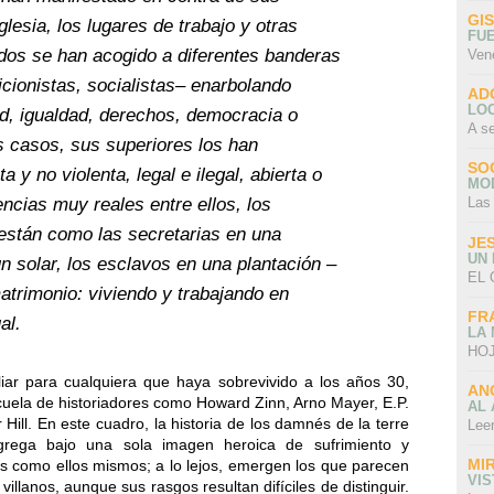
GI
glesia, los lugares de trabajo y otras
FU
odos se han acogido a diferentes banderas
Ven
licionistas, socialistas– enarbolando
AD
LO
ad, igualdad, derechos, democracia o
A s
s casos, sus superiores los han
SO
 y no violenta, legal e ilegal, abierta o
MO
ncias muy reales entre ellos, los
Las
 están como las secretarias en una
JE
UN
n solar, los esclavos en una plantación –
EL 
atrimonio: viviendo y trabajando en
FR
al.
LA
HOJ
iar para cualquiera que haya sobrevivido a los años 30,
AN
cuela de historiadores como Howard Zinn, Arno Mayer, E.P.
AL 
ll. En este cuadro, la historia de los damnés de la terre
Lee
grega bajo una sola imagen heroica de sufrimiento y
MI
es como ellos mismos; a lo lejos, emergen los que parecen
VI
illanos, aunque sus rasgos resultan difíciles de distinguir.