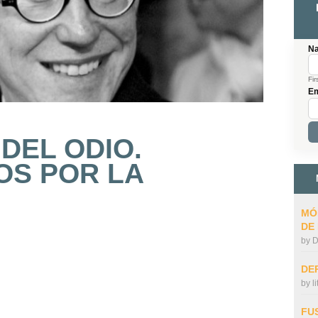
N
Fir
Em
DEL ODIO.
OS POR LA
MÓ
DE
by
D
DE
by
l
FU