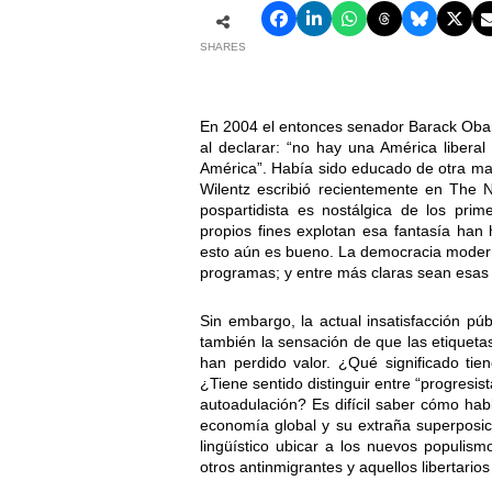
SHARES
En 2004 el entonces senador Barack Obam
al declarar: “no hay una América liberal
América”. Había sido educado de otra ma
Wilentz escribió recientemente en The N
pospartidista es nostálgica de los prim
propios fines explotan esa fantasía han
esto aún es bueno. La democracia moderna
programas; y entre más claras sean esas 
Sin embargo, la actual insatisfacción púb
también la sensación de que las etiquetas
han perdido valor. ¿Qué significado tie
¿Tiene sentido distinguir entre “progresist
autoadulación? Es difícil saber cómo hab
economía global y su extraña superposi
lingüístico ubicar a los nuevos populis
otros antinmigrantes y aquellos libertarios