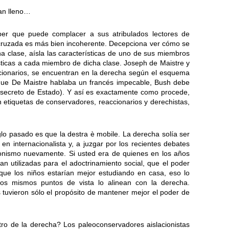
tan lleno…
er que puede complacer a sus atribulados lectores de
 cruzada es más bien incoherente. Decepciona ver cómo se
na clase, aísla las características de uno de sus miembros
ísticas a cada miembro de dicha clase. Joseph de Maistre y
cionarios, se encuentran en la derecha según el esquema
 que De Maistre hablaba un francés impecable, Bush debe
secreto de Estado). Y así es exactamente como procede,
n etiquetas de conservadores, reaccionarios y derechistas,
lo pasado es que la destra è mobile. La derecha solía ser
ó en internacionalista y, a juzgar por los recientes debates
cionismo nuevamente. Si usted era de quienes en los años
n utilizadas para el adoctrinamiento social, que el poder
 que los niños estarían mejor estudiando en casa, eso lo
los mismos puntos de vista lo alinean con la derecha.
uvieron sólo el propósito de mantener mejor el poder de
tro de la derecha? Los paleoconservadores aislacionistas