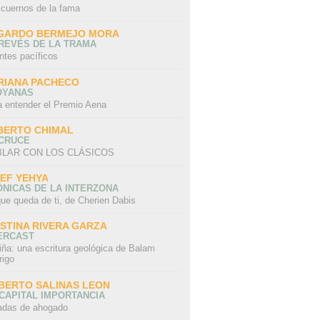
 cuernos de la fama
GARDO BERMEJO MORA
REVÉS DE LA TRAMA
ntes pacíficos
RIANA PACHECO
OYANAS
a entender el Premio Aena
BERTO CHIMAL
 CRUCE
LAR CON LOS CLÁSICOS
IEF YEHYA
NICAS DE LA INTERZONA
ue queda de ti, de Cherien Dabis
ISTINA RIVERA GARZA
ERCAST
iña: una escritura geológica de Balam
rigo
BERTO SALINAS LEON
CAPITAL IMPORTANCIA
adas de ahogado