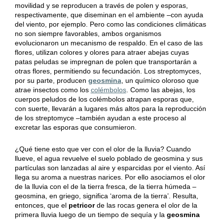
movilidad y se reproducen a través de polen y esporas,
respectivamente, que diseminan en el ambiente –con ayuda
del viento, por ejemplo. Pero como las condiciones climáticas
no son siempre favorables, ambos organismos
evolucionaron un mecanismo de respaldo. En el caso de las
flores, utilizan colores y olores para atraer abejas cuyas
patas peludas se impregnan de polen que transportarán a
otras flores, permitiendo su fecundación. Los streptomyces,
por su parte, producen
geosmina
, un químico oloroso que
atrae insectos como los
colémbolos
. Como las abejas, los
cuerpos peludos de los colémbolos atrapan esporas que,
con suerte, llevarán a lugares más altos para la reproducción
de los streptomyce –también ayudan a este proceso al
excretar las esporas que consumieron.
¿Qué tiene esto que ver con el olor de la lluvia? Cuando
llueve, el agua revuelve el suelo poblado de geosmina y sus
partículas son lanzadas al aire y esparcidas por el viento. Así
llega su aroma a nuestras narices. Por ello asociamos el olor
de la lluvia con el de la tierra fresca, de la tierra húmeda –
geosmina, en griego, significa ‘aroma de la tierra’. Resulta,
entonces, que el
petricor
de las rocas genera el olor de la
primera lluvia luego de un tiempo de sequía y la
geosmina