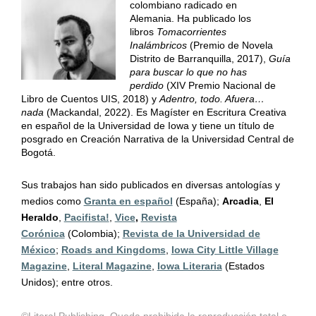
colombiano radicado en
Alemania.
Ha publicado los
libros
Tomacorrientes
Inalámbricos
(Premio de Novela
Distrito de Barranquilla, 2017),
Guía
para buscar lo que no has
perdido
(XIV Premio Nacional de
Libro de Cuentos UIS, 2018) y
Adentro, todo. Afuera…
nada
(Mackandal, 2022). Es Magíster en Escritura Creativa
en español de la Universidad de Iowa y tiene un título de
posgrado en Creación Narrativa de la Universidad Central de
Bogotá.
Sus trabajos han sido publicados en diversas antologías y
medios como
Granta en español
(España);
Arcadia
,
El
Heraldo
,
Pacifista!
,
Vice
,
Revista
Corónica
(Colombia);
Revista de la Universidad de
México
;
Roads and Kingdoms
,
Iowa City Little Village
Magazine
,
Literal Magazine
,
Iowa Literaria
(Estados
Unidos); entre otros.
©Literal Publishing. Queda prohibida la reproducción total o