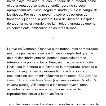
no de playa, me asegura, con un toque de humedad, como
el de la ropa que se lavó, se tendió, pero no se secó
apropiadamente. A eso, según mi madre, huele la sangre de
los dioses. Por eso me prevenía sobre los peligros de
bañarme y jugar en la primera lluvia del invierno. Después
de todo, la mejor moraleja de la mitología griega es que no
es conveniente inmiscuirse en asuntos divinos.
Llueve en Alemania. Observo a los transeúntes apresurados
mientras pienso en la sensación de incompletitud que me
deja el descubrimiento del petricor, pues solo parece
referirse a la primera lluvia. Pero, en mi experiencia, toda
lluvia, sea la primera o la última de la temporada, preceda o
no a una sequía, viene perfumada. La aclaración la
encuentro en uno de mis pódcasts pendientes:
The Science
Behind That Fresh Rain Smell
(
La ciencia detrás del olor de
la lluvia fresca
). Allí conozco a los streptomyces, unas
actinobacterias que comparten una estrategia de
reproducción similar a la de las flores.
Tanto las flores como los streptomyces tienen limitaciones de