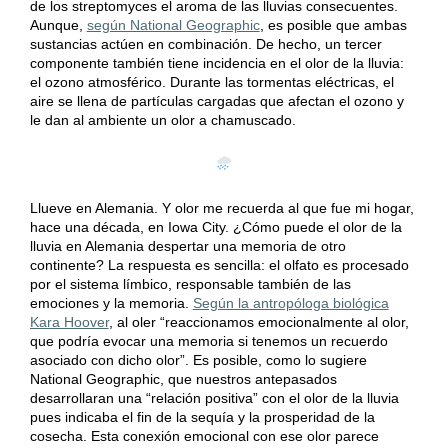
de los streptomyces el aroma de las lluvias consecuentes.
Aunque,
según National Geographic
, es posible que ambas
sustancias actúen en combinación. De hecho, un tercer
componente también tiene incidencia en el olor de la lluvia:
el ozono atmosférico. Durante las tormentas eléctricas, el
aire se llena de partículas cargadas que afectan el ozono y
le dan al ambiente un olor a chamuscado.
Llueve en Alemania. Y olor me recuerda al que fue mi hogar,
hace una década, en Iowa City. ¿Cómo puede el olor de la
lluvia en Alemania despertar una memoria de otro
continente? La respuesta es sencilla: el olfato es procesado
por el sistema límbico, responsable también de las
emociones y la memoria.
Según la antropóloga biológica
Kara Hoover
, al oler “reaccionamos emocionalmente al olor,
que podría evocar una memoria si tenemos un recuerdo
asociado con dicho olor”. Es posible, como lo sugiere
National Geographic, que nuestros antepasados
desarrollaran una “relación positiva” con el olor de la lluvia
pues indicaba el fin de la sequía y la prosperidad de la
cosecha. Esta conexión emocional con ese olor parece