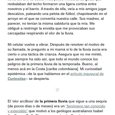
resbalaban del techo formaron una ligera cortina entre
nosotros y el barrio. A través de ella, veía a mis amigos jugar
descalzos, pateando una pelota de fútbol, chapoteando en el
arroyo en el que se convertía nuestra calle. Sus madres, al
parecer, no tenían la misma sabiduría que la mía. Me
obligué a restringir la envidia que me provocaban sus
carcajadas respirando el olor de la lluvia.
Mi celular vuelve a vibrar. Después de resolver el motivo de
su llamada, le pregunto a mi mamá si lo de la lluvia sucia era
cierto o una táctica de crianza. Asegura que no me mintió,
que siempre ha sido así, que todo el mundo conoce los
peligros de la primera lluvia de la temporada. Bueno, al
menos acá en la Costa [caribe colombiana]. Mi curiosidad
epistémica –de la que hablamos en el
artículo inaugural de
Curiositas
– se despierta.
El ‘olor arcilloso’ de
la primera lluvia
que sigue a una sequía
(de pocos días o de meses) era un
“fenómeno tan conocido
y extendido”
que motivó a los geólogos australianos Isabel