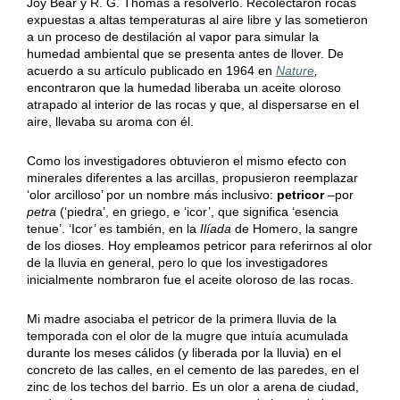
Joy Bear y R. G. Thomas a resolverlo. Recolectaron rocas
expuestas a altas temperaturas al aire libre y las sometieron
a un proceso de destilación al vapor para simular la
humedad ambiental que se presenta antes de llover. De
acuerdo a su artículo publicado en 1964 en
Nature
,
encontraron que la humedad liberaba un aceite oloroso
atrapado al interior de las rocas y que, al dispersarse en el
aire, llevaba su aroma con él.
Como los investigadores obtuvieron el mismo efecto con
minerales diferentes a las arcillas, propusieron reemplazar
‘olor arcilloso’ por un nombre más inclusivo:
petricor
–por
petra
(‘piedra’, en griego, e ‘icor’, que significa ‘esencia
tenue’. ‘Icor’ es también, en la
Ilíada
de Homero, la sangre
de los dioses. Hoy empleamos petricor para referirnos al olor
de la lluvia en general, pero lo que los investigadores
inicialmente nombraron fue el aceite oloroso de las rocas.
Mi madre asociaba el petricor de la primera lluvia de la
temporada con el olor de la mugre que intuía acumulada
durante los meses cálidos (y liberada por la lluvia) en el
concreto de las calles, en el cemento de las paredes, en el
zinc de los techos del barrio. Es un olor a arena de ciudad,