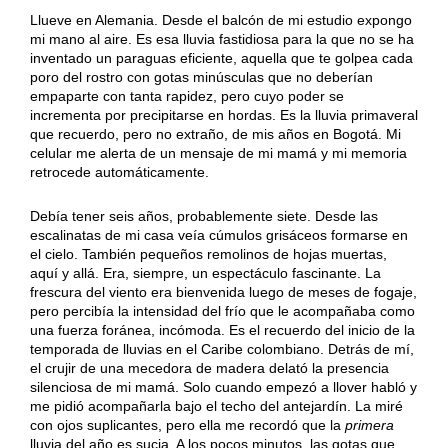
Llueve en Alemania. Desde el balcón de mi estudio expongo
mi mano al aire. Es esa lluvia fastidiosa para la que no se ha
inventado un paraguas eficiente, aquella que te golpea cada
poro del rostro con gotas minúsculas que no deberían
empaparte con tanta rapidez, pero cuyo poder se
incrementa por precipitarse en hordas. Es la lluvia primaveral
que recuerdo, pero no extraño, de mis años en Bogotá. Mi
celular me alerta de un mensaje de mi mamá y mi memoria
retrocede automáticamente.
Debía tener seis años, probablemente siete. Desde las
escalinatas de mi casa veía cúmulos grisáceos formarse en
el cielo. También pequeños remolinos de hojas muertas,
aquí y allá. Era, siempre, un espectáculo fascinante. La
frescura del viento era bienvenida luego de meses de fogaje,
pero percibía la intensidad del frío que le acompañaba como
una fuerza foránea, incómoda. Es el recuerdo del inicio de la
temporada de lluvias en el Caribe colombiano. Detrás de mí,
el crujir de una mecedora de madera delató la presencia
silenciosa de mi mamá. Solo cuando empezó a llover habló y
me pidió acompañarla bajo el techo del antejardín. La miré
con ojos suplicantes, pero ella me recordó que la
primera
lluvia del año es sucia. A los pocos minutos, las gotas que