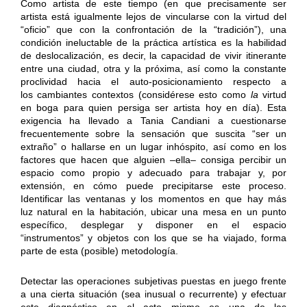
Como artista de este tiempo (en que precisamente ser
artista está igualmente lejos de vincularse con la virtud del
“oficio” que con la confrontación de la “tradición”), una
condición ineluctable de la práctica artística es la habilidad
de deslocalización, es decir, la capacidad de vivir itinerante
entre una ciudad, otra y la próxima, así como la constante
proclividad hacia el auto-posicionamiento respecto a
los cambiantes contextos (considérese esto como
la
virtud
en boga para quien persiga ser artista hoy en día). Esta
exigencia ha llevado a Tania Candiani a cuestionarse
frecuentemente sobre la sensación que suscita “ser un
extraño” o hallarse en un lugar inhóspito, así como en los
factores que hacen que alguien –ella– consiga percibir un
espacio como propio y adecuado para trabajar y, por
extensión, en cómo puede precipitarse este proceso.
Identificar las ventanas y los momentos en que hay más
luz natural en la habitación, ubicar una mesa en un punto
específico, desplegar y disponer en el espacio
“instrumentos” y objetos con los que se ha viajado, forma
parte de esta (posible) metodología.
Detectar las operaciones subjetivas puestas en juego frente
a una cierta situación (sea inusual o recurrente) y efectuar
este diagnóstico en el acto mismo es una de las