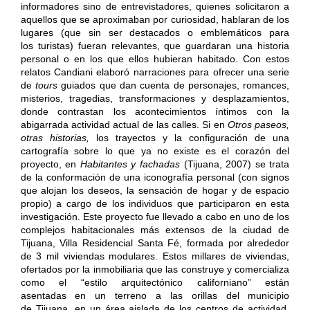
informadores sino de entrevistadores, quienes solicitaron a
aquellos que se aproximaban por curiosidad, hablaran de los
lugares (que sin ser destacados o emblemáticos para
los turistas) fueran relevantes, que guardaran una historia
personal o en los que ellos hubieran habitado. Con estos
relatos Candiani elaboró narraciones para ofrecer una serie
de
tours
guiados que dan cuenta de personajes, romances,
misterios, tragedias, transformaciones y desplazamientos,
donde contrastan los acontecimientos íntimos con la
abigarrada actividad actual de las calles. Si en
Otros
paseos,
otras historias,
los trayectos y la configuración de una
cartografía sobre lo que ya no existe es el corazón del
proyecto, en
Habitantes
y fachadas
(Tijuana, 2007) se trata
de la conformación de una iconografía personal (con signos
que alojan los deseos, la sensación de hogar y de espacio
propio) a cargo de los individuos que participaron en esta
investigación. Este proyecto fue llevado a cabo en uno de los
complejos habitacionales más extensos de la ciudad de
Tijuana, Villa Residencial Santa Fé, formada por alrededor
de 3 mil viviendas modulares. Estos millares de viviendas,
ofertados por la inmobiliaria que las construye y comercializa
como el “estilo arquitectónico californiano” están
asentadas en un terreno a las orillas del municipio
de Tijuana, en un área aislada de los centros de actividad,