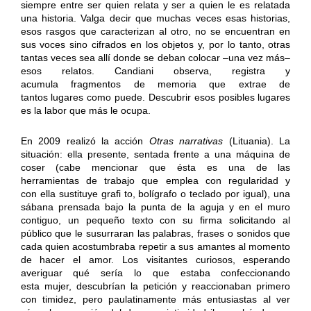
siempre entre ser quien relata y ser a quien le es relatada
una historia. Valga decir que muchas veces esas historias,
esos rasgos que caracterizan al otro, no se encuentran en
sus voces sino cifrados en los objetos y, por lo tanto, otras
tantas veces sea allí donde se deban colocar –una vez más–
esos relatos. Candiani observa, registra y
acumula fragmentos de memoria que extrae de
tantos lugares como puede. Descubrir esos posibles lugares
es la labor que más le ocupa.
En 2009 realizó la acción
Otras narrativas
(Lituania). La
situación: ella presente, sentada frente a una máquina de
coser (cabe mencionar que ésta es una de las
herramientas de trabajo que emplea con regularidad y
con ella sustituye grafi to, bolígrafo o teclado por igual), una
sábana prensada bajo la punta de la aguja y en el muro
contiguo, un pequeño texto con su firma solicitando al
público que le susurraran las palabras, frases o sonidos que
cada quien acostumbraba repetir a sus amantes al momento
de hacer el amor. Los visitantes curiosos, esperando
averiguar qué sería lo que estaba confeccionando
esta mujer, descubrían la petición y reaccionaban primero
con timidez, pero paulatinamente más entusiastas al ver