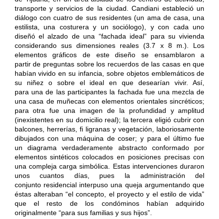
transporte y servicios de la ciudad. Candiani estableció un
diálogo con cuatro de sus residentes (un ama de casa, una
estilista, una costurera y un sociólogo), y con cada uno
diseñó el alzado de una “fachada ideal” para su vivienda
considerando sus dimensiones reales (3.7 x 8 m.). Los
elementos gráficos de este diseño se ensamblaron a
partir de preguntas sobre los recuerdos de las casas en que
habían vivido en su infancia, sobre objetos emblemáticos de
su niñez o sobre el ideal en que desearían vivir. Así,
para una de las participantes la fachada fue una mezcla de
una casa de muñecas con elementos orientales sincréticos;
para otra fue una imagen de la profundidad y amplitud
(inexistentes en su domicilio real); la tercera eligió cubrir con
balcones, herrerías, fi ligranas y vegetación, laboriosamente
dibujados con una máquina de coser; y para el último fue
un diagrama verdaderamente abstracto conformado por
elementos sintéticos colocados en posiciones precisas con
una compleja carga simbólica. Estas intervenciones duraron
unos cuantos días, pues la administración del
conjunto residencial interpuso una queja argumentando que
éstas alteraban “el concepto, el proyecto y el estilo de vida”
que el resto de los condóminos habían adquirido
originalmente “para sus familias y sus hijos”.