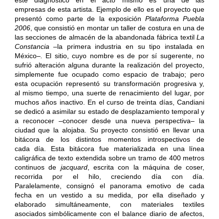
empresas de esta artista. Ejemplo de ello es el proyecto que
presentó como parte de la exposición
Plataforma Puebla
2006
, que consistió en montar un taller de costura en una de
las secciones de almacén de la abandonada fábrica textil
La
Constancia –
la primera industria en su tipo instalada en
México
–.
El sitio, cuyo nombre es de por sí sugerente, no
sufrió alteración alguna durante la realización del proyecto,
simplemente fue ocupado como espacio de trabajo; pero
esta ocupación representó su transformación progresiva y,
al mismo tiempo, una suerte de renacimiento del lugar, por
muchos años inactivo. En el curso de treinta días, Candiani
se dedicó a asimilar su estado de desplazamiento temporal y
a reconocer –conocer desde una nueva perspectiva– la
ciudad que la alojaba. Su proyecto consistió en llevar una
bitácora de los distintos momentos introspectivos de
cada día. Esta bitácora fue materializada en una línea
caligráfica de texto extendida sobre un tramo de 400 metros
continuos de
jacquard
, escrita con la máquina de coser,
recorrida por el hilo, creciendo día con día.
Paralelamente, consignó el panorama emotivo de cada
fecha en un vestido a su medida, por ella diseñado y
elaborado simultáneamente, con materiales textiles
asociados simbólicamente con el balance diario de afectos,