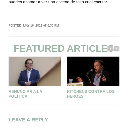
puedes asomar a ver una escena de tal o cual escritor.
POSTED: MAY 16, 2021 AT 5:36 PM
FEATURED ARTICLES
RENUNCIAR A LA
HITCHENS CONTRA LOS
J
POLÍTICA
HÉROES
LEAVE A REPLY