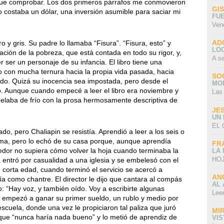
 que comprobar. Los dos primeros párrafos me conmovieron
GI
o costaba un dólar, una inversión asumible para saciar mi
FU
Ven
AD
o y gris. Su padre lo llamaba “Fisura”. “Fisura, esto” y
LO
ación de la pobreza, que está contada en todo su rigor, y,
A s
ser un personaje de su infancia. El libro tiene una
to con mucha ternura hacia la propia vida pasada, hacia
SO
do. Quizá su inocencia sea impostada, pero desde el
MO
ió. Aunque cuando empecé a leer el libro era noviembre y
Las
helaba de frío con la prosa hermosamente descriptiva de
JE
UN
EL 
do, pero Chaliapin se resistía. Aprendió a leer a los seis o
tima, pero lo echó de su casa porque, aunque aprendía
FR
dor no supiera cómo volver la hoja cuando terminaba la
LA
HOJ
ía entró por casualidad a una iglesia y se embelesó con el
 corta edad, cuando terminó el servicio se acercó a
AN
ría como chantre. El director le dijo que cantara al compás
AL 
ijo: “Hay voz, y también oído. Voy a escribirte algunas
Lee
, empezó a ganar su primer sueldo, un rublo y medio por
scuela, donde una vez le propiciaron tal paliza que juró
MI
que “nunca haría nada bueno” y lo metió de aprendiz de
VI