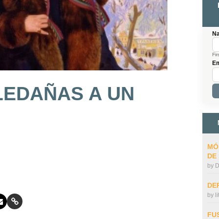
N
Fir
Em
LEDAÑAS A UN
MÓ
DE
by
D
DE
by
l
FU