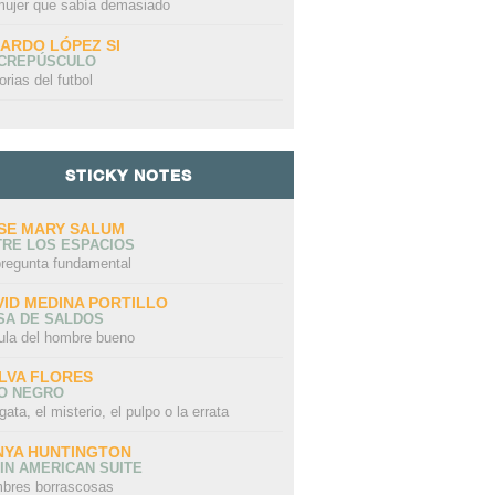
mujer que sabía demasiado
CARDO LÓPEZ SI
 CREPÚSCULO
orias del futbol
STICKY NOTES
SE MARY SALUM
TRE LOS ESPACIOS
pregunta fundamental
VID MEDINA PORTILLO
SA DE SALDOS
ula del hombre bueno
LVA FLORES
LO NEGRO
gata, el misterio, el pulpo o la errata
NYA HUNTINGTON
IN AMERICAN SUITE
bres borrascosas