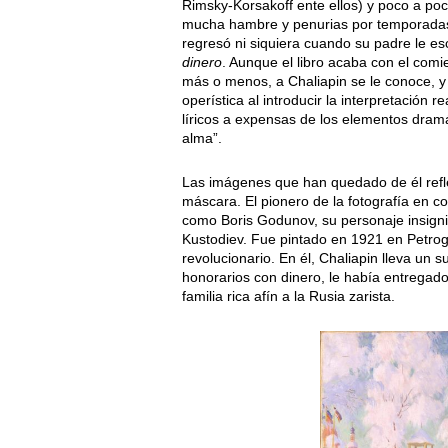
Rimsky-Korsakoff ente ellos) y poco a po
mucha hambre y penurias por temporadas, 
regresó ni siquiera cuando su padre le es
dinero
. Aunque el libro acaba con el comi
más o menos, a Chaliapin se le conoce, y 
operística al introducir la interpretación
líricos a expensas de los elementos dramát
alma”.
Las imágenes que han quedado de él refleja
máscara. El pionero de la fotografía en c
como Boris Godunov, su personaje insigni
Kustodiev. Fue pintado en 1921 en Petrog
revolucionario. En él, Chaliapin lleva un 
honorarios con dinero, le había entregad
familia rica afín a la Rusia zarista.