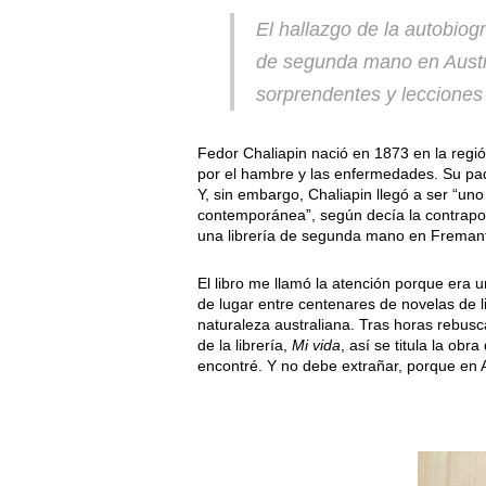
El hallazgo de la autobiog
de segunda mano en Austr
sorprendentes y lecciones 
Fedor Chaliapin nació en 1873 en la regió
por el hambre y las enfermedades. Su pad
Y, sin embargo, Chaliapin llegó a ser “un
contemporánea”, según decía la contrapor
una librería de segunda mano en Fremantl
El libro me llamó la atención porque era
de lugar entre centenares de novelas de l
naturaleza australiana. Tras horas rebusc
de la librería,
Mi vida
, así se titula la obr
encontré. Y no debe extrañar, porque en A