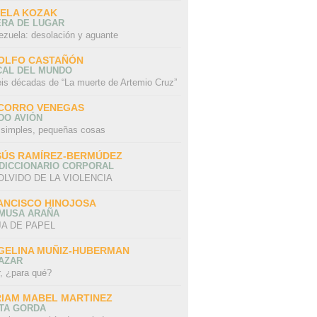
SELA KOZAK
ERA DE LUGAR
ezuela: desolación y aguante
OLFO CASTAÑÓN
CAL DEL MUNDO
eis décadas de “La muerte de Artemio Cruz”
CORRO VENEGAS
DO AVIÓN
 simples, pequeñas cosas
SÚS RAMÍREZ-BERMÚDEZ
 DICCIONARIO CORPORAL
OLVIDO DE LA VIOLENCIA
ANCISCO HINOJOSA
 MUSA ARAÑA
A DE PAPEL
GELINA MUÑIZ-HUBERMAN
AZAR
r, ¿para qué?
RIAM MABEL MARTINEZ
STA GORDA