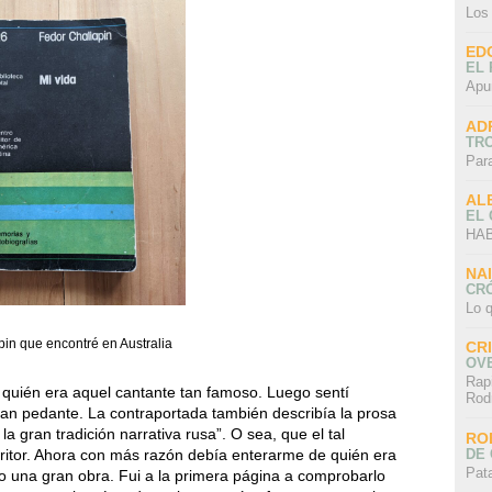
Los
ED
EL 
Apu
AD
TR
Par
AL
EL
HAB
NA
CRÓ
Lo q
pin que encontré en Australia
CR
OV
Rap
quién era aquel cantante tan famoso. Luego sentí
Rod
tan pedante. La contraportada también describía la prosa
 gran tradición narrativa rusa”. O sea, que el tal
RO
DE 
ritor. Ahora con más razón debía enterarme de quién era
Pat
 una gran obra. Fui a la primera página a comprobarlo