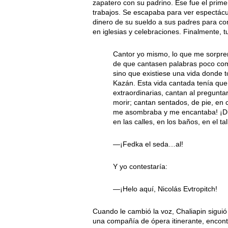
zapatero con su padrino. Ese fue el prim
trabajos. Se escapaba para ver espectácu
dinero de su sueldo a sus padres para co
en iglesias y celebraciones. Finalmente, t
Cantor yo mismo, lo que me sorpren
de que cantasen palabras poco com
sino que existiese una vida donde 
Kazán. Esta vida cantada tenía que
extraordinarias, cantan al preguntar,
morir; cantan sentados, de pie, en 
me asombraba y me encantaba! ¡Di
en las calles, en los baños, en el ta
—¡Fedka el seda…al!
Y yo contestaría:
—¡Helo aquí, Nicolás Evtropitch!
Cuando le cambió la voz, Chaliapin sigui
una compañía de ópera itinerante, encont