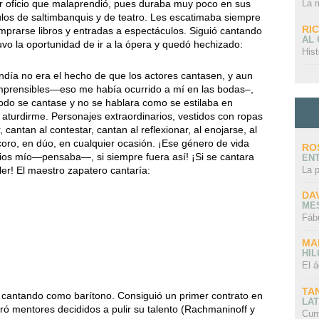
er oficio que malaprendió, pues duraba muy poco en sus
La 
los de saltimbanquis y de teatro. Les escatimaba siempre
RI
mprarse libros y entradas a espectáculos. Siguió cantando
AL
uvo la oportunidad de ir a la ópera y quedó hechizado:
Hist
día no era el hecho de que los actores cantasen, y aun
prensibles—eso me había ocurrido a mí en las bodas–,
todo se cantase y no se hablara como se estilaba en
 aturdirme. Personajes extraordinarios, vestidos con ropas
 cantan al contestar, cantan al reflexionar, al enojarse, al
coro, en dúo, en cualquier ocasión. ¡Ese género de vida
RO
os mío—pensaba—, si siempre fuera así! ¡Si se cantara
EN
ller! El maestro zapatero cantaría:
La 
DA
ME
Fáb
MA
HI
El á
TA
ó cantando como barítono. Consiguió un primer contrato en
LAT
ró mentores decididos a pulir su talento (Rachmaninoff y
Cum