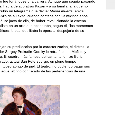
co fue forjándose una carrera. Aunque aún seguía pasando
había dejado atrás Kazán y a su familia, a la que no
cribió un telegrama que decía:
Mamá muerta, envía
enzo de su éxito, cuando contaba con veinticinco años
él se jacta de ello, de haber revolucionado la escena
 realista en un arte que acentuaba, según él, “los momentos
icos, lo cual debilitaba la ópera al despojarla de su
n su predilección por la caracterización, el disfraz, la
olor Sergey Prokudin-Gorsky lo retrató como Mefisto y
a. El cuadro más famoso del cantante lo hizo Boris
rado, actual San Petersburgo, en pleno tiempo
suntuoso abrigo de piel. El teatro, no pudiendo pagar sus
o aquel abrigo confiscado de las pertenencias de una