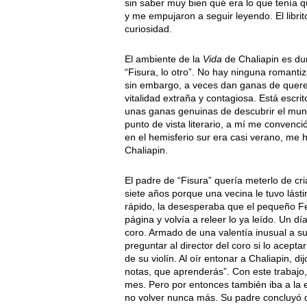
sin saber muy bien qué era lo que tenía
y me empujaron a seguir leyendo. El librit
curiosidad.
El ambiente de la
Vida
de Chaliapin es dur
“Fisura, lo otro”. No hay ninguna romantiz
sin embargo, a veces dan ganas de querer 
vitalidad extraña y contagiosa. Está escri
unas ganas genuinas de descubrir el mun
punto de vista literario, a mí me convenc
en el hemisferio sur era casi verano, me 
Chaliapin.
El padre de “Fisura” quería meterlo de cria
siete años porque una vecina le tuvo lás
rápido, la desesperaba que el pequeño Fe
página y volvía a releer lo ya leído. Un d
coro. Armado de una valentía inusual a su
preguntar al director del coro si lo acepta
de su violín. Al oír entonar a Chaliapin, d
notas, que aprenderás”. Con este trabajo
mes. Pero por entonces también iba a la e
no volver nunca más. Su padre concluyó 