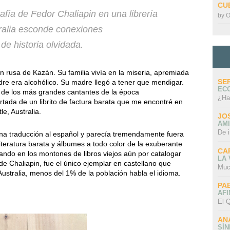
CU
rafía de Fedor Chaliapin en una librería
by
O
alia esconde conexiones
de historia olvidada.
n rusa de Kazán. Su familia vivía en la miseria, apremiada
SE
re era alcohólico. Su madre llegó a tener que mendigar.
EC
o de los más grandes cantantes de la época
¿Ha
tada de un librito de factura barata que me encontré en
e, Australia.
JO
AMI
De 
 una traducción al español y parecía tremendamente fuera
iteratura barata y álbumes a todo color de la exuberante
CA
ando en los montones de libros viejos aún por catalogar
LA
a de Chaliapin, fue el único ejemplar en castellano que
Muc
ustralia, menos del 1% de la población habla el idioma.
PA
AFI
El Q
AN
SÍ