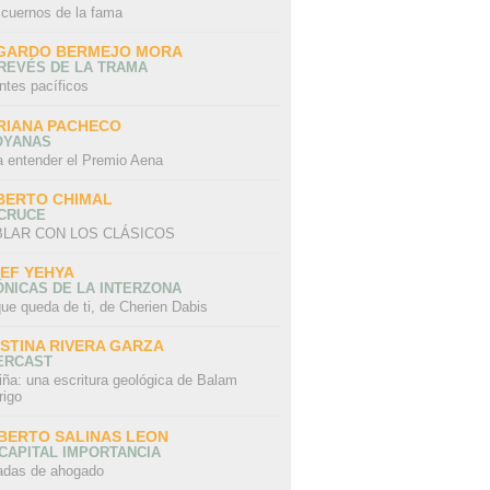
 cuernos de la fama
GARDO BERMEJO MORA
REVÉS DE LA TRAMA
ntes pacíficos
RIANA PACHECO
OYANAS
a entender el Premio Aena
BERTO CHIMAL
 CRUCE
LAR CON LOS CLÁSICOS
IEF YEHYA
NICAS DE LA INTERZONA
ue queda de ti, de Cherien Dabis
ISTINA RIVERA GARZA
ERCAST
iña: una escritura geológica de Balam
rigo
BERTO SALINAS LEON
CAPITAL IMPORTANCIA
adas de ahogado