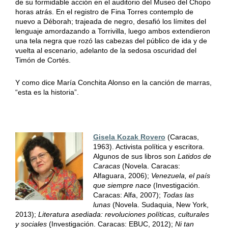
de su formidable acción en el auditorio del Museo del Chopo
horas atrás. En el registro de Fina Torres contemplo de
nuevo a Déborah; trajeada de negro, desafió los límites del
lenguaje amordazando a Torrivilla, luego ambos extendieron
una tela negra que rozó las cabezas del público de ida y de
vuelta al escenario, adelanto de la sedosa oscuridad del
Timón de Cortés.
Y como dice María Conchita Alonso en la canción de marras,
“esta es la historia”.
Gisela Kozak Rovero
(Caracas,
1963). Activista política y escritora.
Algunos de sus libros son
Latidos de
Caracas
(Novela. Caracas:
Alfaguara, 2006);
Venezuela, el país
que siempre nace
(Investigación.
Caracas: Alfa, 2007);
Todas las
lunas
(Novela. Sudaquia, New York,
2013);
Literatura asediada: revoluciones políticas, culturales
y sociales
(Investigación. Caracas: EBUC, 2012);
Ni tan