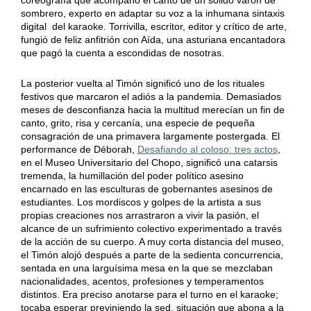
sombrero, experto en adaptar su voz a la inhumana sintaxis
digital del karaoke. Torrivilla, escritor, editor y crítico de arte,
fungió de feliz anfitrión con Aída, una asturiana encantadora
que pagó la cuenta a escondidas de nosotras.
La posterior vuelta al Timón significó uno de los rituales
festivos que marcaron el adiós a la pandemia. Demasiados
meses de desconfianza hacia la multitud merecían un fin de
canto, grito, risa y cercanía, una especie de pequeña
consagración de una primavera largamente postergada. El
performance de Déborah,
Desafiando al coloso: tres actos
,
en el Museo Universitario del Chopo, significó una catarsis
tremenda, la humillación del poder político asesino
encarnado en las esculturas de gobernantes asesinos de
estudiantes. Los mordiscos y golpes de la artista a sus
propias creaciones nos arrastraron a vivir la pasión, el
alcance de un sufrimiento colectivo experimentado a través
de la acción de su cuerpo. A muy corta distancia del museo,
el Timón alojó después a parte de la sedienta concurrencia,
sentada en una larguísima mesa en la que se mezclaban
nacionalidades, acentos, profesiones y temperamentos
distintos. Era preciso anotarse para el turno en el karaoke;
tocaba esperar previniendo la sed, situación que abona a la