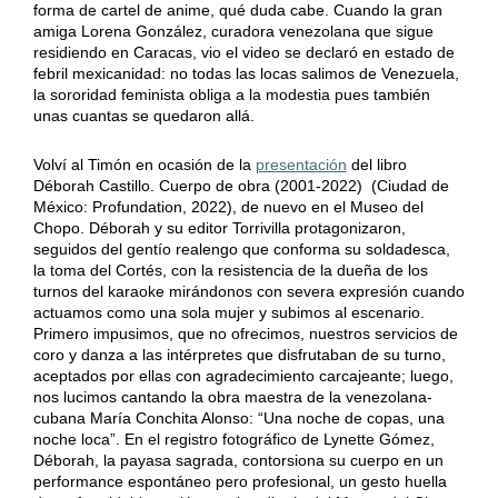
forma de cartel de anime, qué duda cabe. Cuando la gran
amiga Lorena González, curadora venezolana que sigue
residiendo en Caracas, vio el video se declaró en estado de
febril mexicanidad: no todas las locas salimos de Venezuela,
la sororidad feminista obliga a la modestia pues también
unas cuantas se quedaron allá.
Volví al Timón en ocasión de la
presentación
del libro
Déborah Castillo. Cuerpo de obra (2001-2022) (Ciudad de
México: Profundation, 2022), de nuevo en el Museo del
Chopo. Déborah y su editor Torrivilla protagonizaron,
seguidos del gentío realengo que conforma su soldadesca,
la toma del Cortés, con la resistencia de la dueña de los
turnos del karaoke mirándonos con severa expresión cuando
actuamos como una sola mujer y subimos al escenario.
Primero impusimos, que no ofrecimos, nuestros servicios de
coro y danza a las intérpretes que disfrutaban de su turno,
aceptados por ellas con agradecimiento carcajeante; luego,
nos lucimos cantando la obra maestra de la venezolana-
cubana María Conchita Alonso: “Una noche de copas, una
noche loca”. En el registro fotográfico de Lynette Gómez,
Déborah, la payasa sagrada, contorsiona su cuerpo en un
performance espontáneo pero profesional, un gesto huella