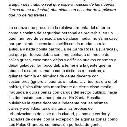
a algún destinatario real que espera noticias de las nuevas
tierras de su majestad, obtenidas con el sudor de la pólvora
que no de las frentes.
La crianza que preconiza la relativa armonía del entorno
como sinónimo de seguridad personal es proverbial en un
buen número de venezolanos de clase media; no es mi caso
porque mi adolescencia coincidió con la mudanza a la
antigua y nada bonita parroquia de Santa Rosalía (Caracas),
así que por fuerza debía sentirme confiada en medio de
calles grises, caserones viejos y edificios nuevos enormes y
desangelados. Tampoco debía temerle a la gente que mi
abuela Luisa proclamaba como distintas a nosotros, a
quienes definía en términos de gente decente con
costumbres (ignoro si buenas o malas, la virtud residía en el
hábito), típica distancia moralizante de cierta clase media,
fraguada a duras penas con cargos del sector público, hacia
los demasiado cercanos pobres. En Santa Rosalía
pululaban la gente decente e indecente por las mismas
calles y avenidas, tan distintas a las propias de
urbanizaciones del este de la ciudad, plenas de verdor y
vaciadas de gente, con la excepción de algunas zonas como
Los Palos Grandes, combinación perfecta de gente,