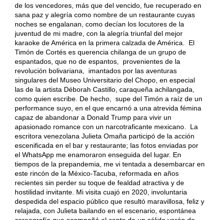
de los vencedores, más que del vencido, fue recuperado en
sana paz y alegría como nombre de un restaurante cuyas
noches se engalanan, como decían los locutores de la
juventud de mi madre, con la alegría triunfal del mejor
karaoke de América en la primera calzada de América. El
Timón de Cortés es querencia chilanga de un grupo de
espantados, que no de espantos, provenientes de la
revolución bolivariana, imantados por las aventuras
singulares del Museo Universitario del Chopo, en especial
las de la artista Déborah Castillo, caraqueña achilangada,
como quien escribe. De hecho, supe del Timón a raíz de un
performance suyo, en el que encarnó a una atrevida fémina
capaz de abandonar a Donald Trump para vivir un
apasionado romance con un narcotraficante mexicano. La
escritora venezolana Julieta Omaña participó de la acción
escenificada en el bar y restaurante; las fotos enviadas por
el WhatsApp me enamoraron enseguida del lugar. En
tiempos de la prepandemia, me vi tentada a desembarcar en
este rincón de la México-Tacuba, reformada en años
recientes sin perder su toque de fealdad atractiva y de
hostilidad invitante. Mi visita cuajó en 2020, involuntaria
despedida del espacio público que resultó maravillosa, feliz y
relajada, con Julieta bailando en el escenario, espontánea
coreografía que acompañó el canto de un sólido varón de