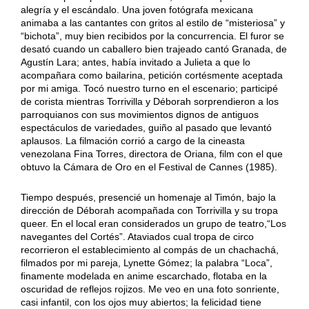
alegría y el escándalo. Una joven fotógrafa mexicana
animaba a las cantantes con gritos al estilo de “misteriosa” y
“bichota”, muy bien recibidos por la concurrencia. El furor se
desató cuando un caballero bien trajeado cantó Granada, de
Agustín Lara; antes, había invitado a Julieta a que lo
acompañara como bailarina, petición cortésmente aceptada
por mi amiga. Tocó nuestro turno en el escenario; participé
de corista mientras Torrivilla y Déborah sorprendieron a los
parroquianos con sus movimientos dignos de antiguos
espectáculos de variedades, guiño al pasado que levantó
aplausos. La filmación corrió a cargo de la cineasta
venezolana Fina Torres, directora de Oriana, film con el que
obtuvo la Cámara de Oro en el Festival de Cannes (1985).
Tiempo después, presencié un homenaje al Timón, bajo la
dirección de Déborah acompañada con Torrivilla y su tropa
queer. En el local eran considerados un grupo de teatro,“Los
navegantes del Cortés”. Ataviados cual tropa de circo
recorrieron el establecimiento al compás de un chachachá,
filmados por mi pareja, Lynette Gómez; la palabra “Loca”,
finamente modelada en anime escarchado, flotaba en la
oscuridad de reflejos rojizos. Me veo en una foto sonriente,
casi infantil, con los ojos muy abiertos; la felicidad tiene