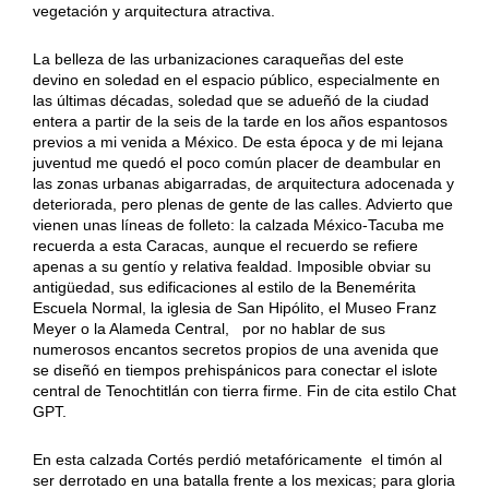
vegetación y arquitectura atractiva.
La belleza de las urbanizaciones caraqueñas del este
devino en soledad en el espacio público, especialmente en
las últimas décadas, soledad que se adueñó de la ciudad
entera a partir de la seis de la tarde en los años espantosos
previos a mi venida a México. De esta época y de mi lejana
juventud me quedó el poco común placer de deambular en
las zonas urbanas abigarradas, de arquitectura adocenada y
deteriorada, pero plenas de gente de las calles. Advierto que
vienen unas líneas de folleto: la calzada México-Tacuba me
recuerda a esta Caracas, aunque el recuerdo se refiere
apenas a su gentío y relativa fealdad. Imposible obviar su
antigüedad, sus edificaciones al estilo de la Benemérita
Escuela Normal, la iglesia de San Hipólito, el Museo Franz
Meyer o la Alameda Central, por no hablar de sus
numerosos encantos secretos propios de una avenida que
se diseñó en tiempos prehispánicos para conectar el islote
central de Tenochtitlán con tierra firme. Fin de cita estilo Chat
GPT.
En esta calzada Cortés perdió metafóricamente el timón al
ser derrotado en una batalla frente a los mexicas; para gloria