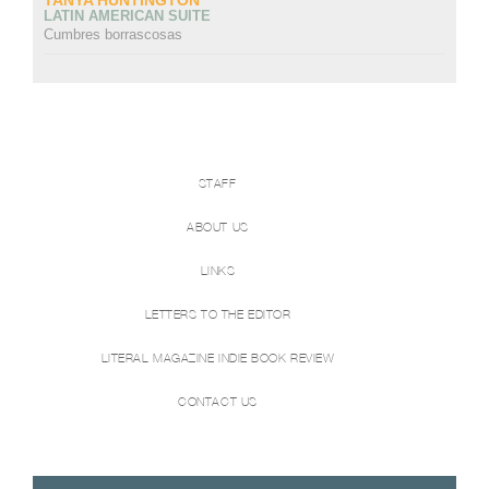
LATIN AMERICAN SUITE
Cumbres borrascosas
STAFF
ABOUT US
LINKS
LETTERS TO THE EDITOR
LITERAL MAGAZINE INDIE BOOK REVIEW
CONTACT US